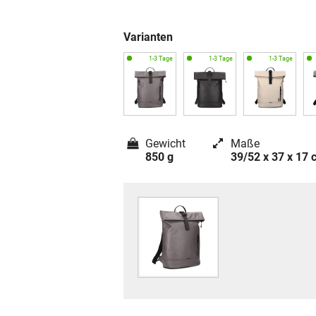
Varianten
Gewicht
Maße
850 g
39/52 x 37 x 17 