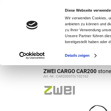
bestellen und ausdrucken
GUTSCHEINE
Diese Webseite verwende
Wir verwenden Cookies, um
anbieten zu können und di
zu Ihrer Verwendung unser
Unsere Partner führen die
bereitgestellt haben oder
Marken
Vorschule
Details zeigen
Rucksäcke
Rucksäcke
ZWEI CARGO CAR200
ston
Art.-Nr.:
CAR200STO/102162