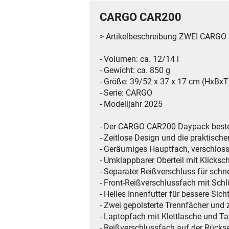
CARGO CAR200
> Artikelbeschreibung ZWEI CARG
- Volumen: ca. 12/14 l
- Gewicht: ca. 850 g
- Größe: 39/52 x 37 x 17 cm (HxBxT
- Serie: CARGO
- Modelljahr 2025
- Der CARGO CAR200 Daypack besteh
- Zeitlose Design und die praktisc
- Geräumiges Hauptfach, verschlos
- Umklappbarer Oberteil mit Klicksch
- Separater Reißverschluss für schn
- Front-Reißverschlussfach mit Schl
- Helles Innenfutter für bessere Sich
- Zwei gepolsterte Trennfächer und
- Laptopfach mit Klettlasche und Ta
- Reißverschlussfach auf der Rücks