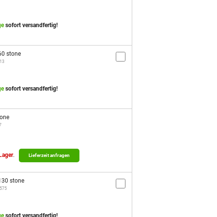
ge
sofort versandfertig!
0 stone
613
ge
sofort versandfertig!
tone
7
 Lager
.
Lieferzeit anfragen
30 stone
4575
ge
sofort versandfertig!