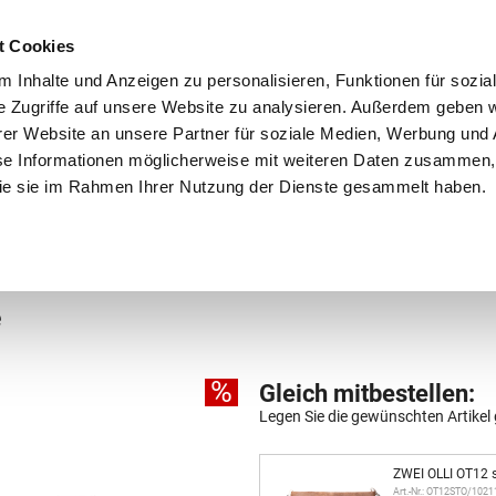
Schnellversand!
Versandkostenfrei ab 39 €
Kun
3 x täglich an Werktagen!
Kostenlose Rücksendung
Tel
t Cookies
 Inhalte und Anzeigen zu personalisieren, Funktionen für sozia
e Zugriffe auf unsere Website zu analysieren. Außerdem geben w
er Website an unsere Partner für soziale Medien, Werbung und 
se Informationen möglicherweise mit weiteren Daten zusammen, 
 die sie im Rahmen Ihrer Nutzung der Dienste gesammelt haben.
Grundschule
Weiterführende Schule
Rucksäc
e
%
Gleich mitbestellen:
Legen Sie die gewünschten Artikel 
ZWEI OLLI OT12 
Art.-Nr.: OT12STO/1021