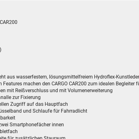
O CAR200
)
t aus wasserfestem, lösungsmittelfreiem Hydroflex-Kunstlede
hen Features machen den CARGO CAR200 zum idealen Begleiter fü
sen mit Reißverschluss und mit Volumenerweiterung
nalle zur Fixierung
ellen Zugriff auf das Hauptfach
üsselband und Schlaufe für Fahrradlicht
tbarkeit
 zwei Smartphonefächer innen
bletfach
eite für zusätzlichen Stauraum