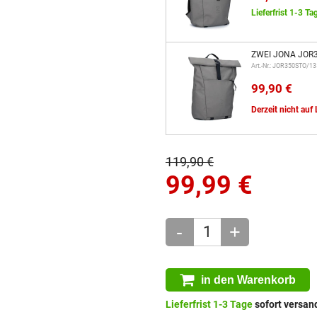
Lieferfrist 1-3 Ta
ZWEI JONA JOR3
Art.-Nr.: JOR350STO/1
99,90 €
Derzeit nicht auf
119,90 €
99,99
€
-
+
in den Warenkorb
Lieferfrist 1-3 Tage
sofort versand