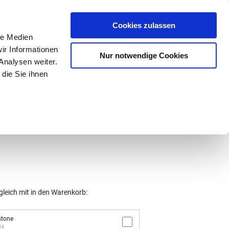
Mein Konto
den-Hotline
. 07633 3243
Cookies zulassen
0
le Medien
ir Informationen
Nur notwendige Cookies
0,00 €
Analysen weiter.
die Sie ihnen
ke
Taschen
Zubehör
gleich mit in den Warenkorb:
stone
19