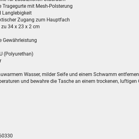
re Tragegurte mit Mesh-Polsterung
d Langlebigkeit
raktischer Zugang zum Hauptfach
s zu 34 x 23 x 2 cm
he Gewährleistung
U (Polyurethan)
r
 lauwarmem Wasser, milder Seife und einem Schwamm entfernen
n und bewahre die Tasche an einem trockenen, luftigen O
860330