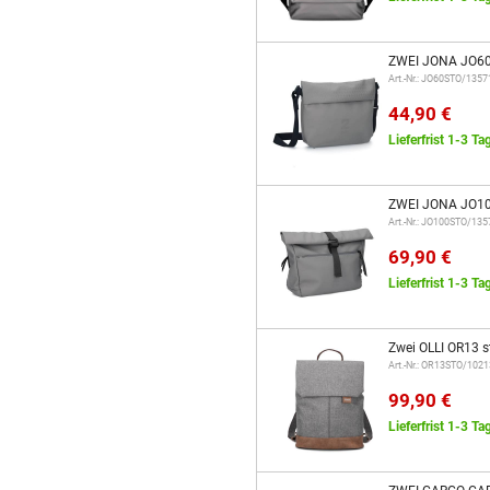
ZWEI JONA JO60
Art.-Nr.: JO60STO/1357
44,90 €
Lieferfrist 1-3 Ta
ZWEI JONA JO10
Art.-Nr.: JO100STO/13
69,90 €
Lieferfrist 1-3 Ta
Zwei OLLI OR13 s
Art.-Nr.: OR13STO/102
99,90 €
Lieferfrist 1-3 Ta