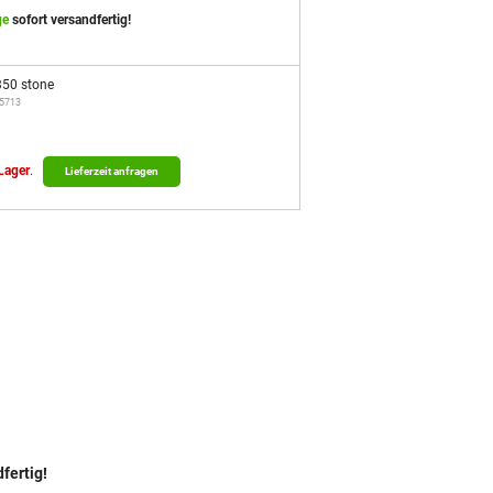
ge
sofort versandfertig!
50 stone
35713
 Lager
.
Lieferzeit anfragen
fertig!