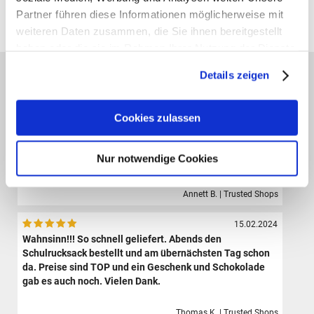
Partner führen diese Informationen möglicherweise mit
Alle Preise verstehen sich inklusive der gesetzl. MwSt. und zzgl.
Versand
(ab 39,00 € Bestellwert versandkostenfrei!)
weiteren Daten zusammen, die Sie ihnen bereitgestellt
haben oder die sie im Rahmen Ihrer Nutzung der Dienste
gesammelt haben.
Das sagen unsere Kunden:
Details zeigen
09.08.2024
Der Shop hat eine sehr große Auswahl hochwertiger
Cookies zulassen
Sporttaschen, Schulranzen und Zubehör.Die Bestellung
ist sehr einfach und der Versand erfolgte sehr schnell.
Ich bin sehr zufrieden und werde definitiv wieder hier
Nur notwendige Cookies
bestellen.
Annett B. | Trusted Shops
15.02.2024
Wahnsinn!!! So schnell geliefert. Abends den
Schulrucksack bestellt und am übernächsten Tag schon
da. Preise sind TOP und ein Geschenk und Schokolade
gab es auch noch. Vielen Dank.
Thomas K. | Trusted Shops