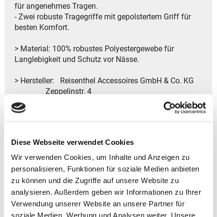
für angenehmes Tragen.
- Zwei robuste Tragegriffe mit gepolstertem Griff für
besten Komfort.
> Material: 100% robustes Polyestergewebe für
Langlebigkeit und Schutz vor Nässe.
> Hersteller: Reisenthel Accessoires GmbH & Co. KG
Zeppelinstr. 4
82205 Gilching
Deutschland
- Kontakt:
Tel.: +49 8105 772920
Diese Webseite verwendet Cookies
Fax: +49 8105 77292-920
E-Mail: service@reisenthel.com
Wir verwenden Cookies, um Inhalte und Anzeigen zu
personalisieren, Funktionen für soziale Medien anbieten
zu können und die Zugriffe auf unsere Website zu
analysieren. Außerdem geben wir Informationen zu Ihrer
Gutscheine bestellen
Verwendung unserer Website an unsere Partner für
soziale Medien, Werbung und Analysen weiter. Unsere