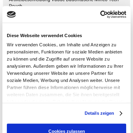
Pouch
- Volumen: ca. 2 l
- Gewicht: ca. 220 g
- Größe: 24x15x4 cm (HxBxT)
Diese Webseite verwendet Cookies
- Modelljahr: 2024
Wir verwenden Cookies, um Inhalte und Anzeigen zu
- Zwei Tragevarianten: Crossbody oder als
Schultertasche.
personalisieren, Funktionen für soziale Medien anbieten
- Reißverschluss-Hauptfach für sicheren Inhalt.
zu können und die Zugriffe auf unsere Website zu
- Längenverstellbarer Gurt für eine bequeme Passform.
analysieren. Außerdem geben wir Informationen zu Ihrer
- Netz-Innentasche für kleine Gegenstände.
Verwendung unserer Website an unsere Partner für
- Klettverschluss-System für eine schnelle und
soziale Medien, Werbung und Analysen weiter. Unsere
praktische Handhabung.
Partner führen diese Informationen möglicherweise mit
- Das Design ist für Unisex geeignet.
weiteren Daten zusammen, die Sie ihnen bereitgestellt
haben oder die sie im Rahmen Ihrer Nutzung der Dienste
- Garantiedauer: Gesetzliche Gewährleistungsfrist von
gesammelt haben.
2 Jahren
Details zeigen
- Material: 1.Hauptstoff - Außenseite:
100% PES (recycelt); Beschichtung: 100% TPE
Cookies zulassen