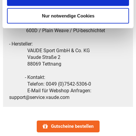
900D / Plain Weave / TPE-beschichtet
Nur notwendige Cookies
2.Zweitstoff - Außenseite: 100% PES (recycelt);
Beschichtung: 100% PU
600D / Plain Weave / PU-beschichtet
- Hersteller:
VAUDE Sport GmbH & Co. KG
Vaude Straße 2
88069 Tettnang
- Kontakt:
Telefon: 0049 (0)7542-5306-0
E-Mail für Webshop Anfragen:
support@service.vaude.com
Gutscheine bestellen