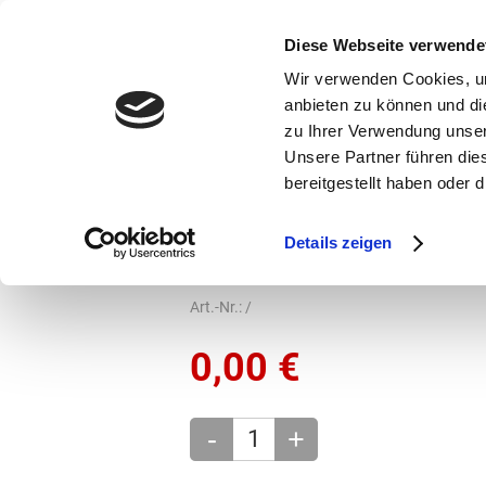
bestellen und ausdrucken
GUTSCHEINE
Diese Webseite verwende
Wir verwenden Cookies, um
anbieten zu können und di
zu Ihrer Verwendung unser
Unsere Partner führen die
bereitgestellt haben oder
Marken
Vorschule
Details zeigen
Taschen
Bike-Taschen
Art.-Nr.:
/
0,00
€
-
+