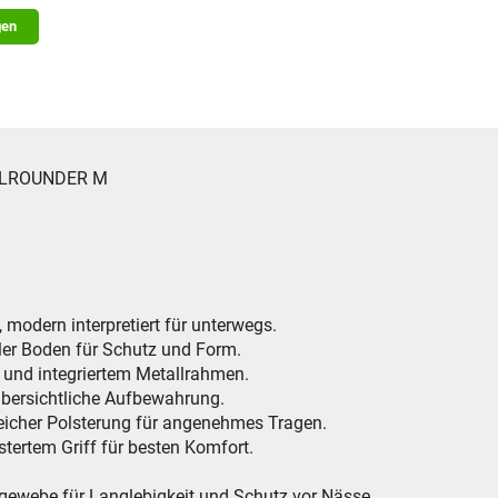
gen
 ALLROUNDER M
 modern interpretiert für unterwegs.
iler Boden für Schutz und Form.
 und integriertem Metallrahmen.
übersichtliche Aufbewahrung.
weicher Polsterung für angenehmes Tragen.
stertem Griff für besten Komfort.
rgewebe für Langlebigkeit und Schutz vor Nässe.