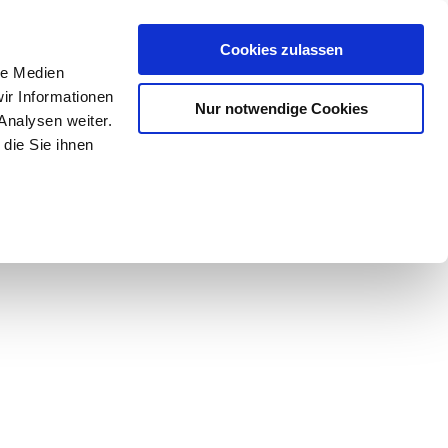
Mein Konto
den-Hotline
. 07633 3243
Cookies zulassen
0
le Medien
ir Informationen
Nur notwendige Cookies
0,00 €
Analysen weiter.
die Sie ihnen
ke
Taschen
Zubehör