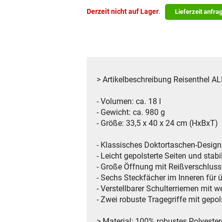
Derzeit nicht auf Lager
.
Lieferzeit anfra
> Artikelbeschreibung Reisenthel
- Volumen: ca. 18 l
- Gewicht: ca. 980 g
- Größe: 33,5 x 40 x 24 cm (HxBxT)
- Klassisches Doktortaschen-Design,
- Leicht gepolsterte Seiten und stab
- Große Öffnung mit Reißverschluss
- Sechs Steckfächer im Inneren für 
- Verstellbarer Schulterriemen mit 
- Zwei robuste Tragegriffe mit gepol
> Material: 100% robustes Polyeste