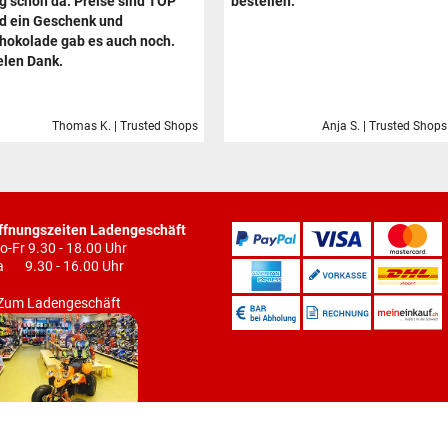
g schon da. Preise sind TOP
bestellen.
d ein Geschenk und
hokolade gab es auch noch.
elen Dank.
Thomas K. | Trusted Shops
Anja S. | Trusted Shops
ffnungszeiten Ladengeschäft
o-Fr 9.30 - 18.00 Uhr
a 9.30 - 16.00 Uhr
Zum Ladengeschäft