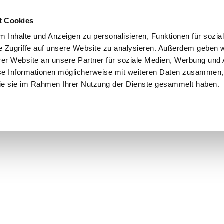
Schnellversand!
Versandkostenfrei ab 39 €
Kun
3 x täglich an Werktagen!
Kostenlose Rücksendung
Tel
t Cookies
 Inhalte und Anzeigen zu personalisieren, Funktionen für sozia
e Zugriffe auf unsere Website zu analysieren. Außerdem geben w
er Website an unsere Partner für soziale Medien, Werbung und 
se Informationen möglicherweise mit weiteren Daten zusammen, 
 die sie im Rahmen Ihrer Nutzung der Dienste gesammelt haben.
Grundschule
Weiterführende Schule
Rucksäc