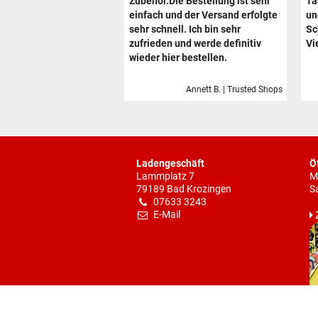
Zubehör.Die Bestellung ist sehr
Ta
einfach und der Versand erfolgte
un
sehr schnell. Ich bin sehr
Sc
zufrieden und werde definitiv
Vi
wieder hier bestellen.
Annett B. | Trusted Shops
Ladengeschäft
Ö
Lammplatz 7
M
79189 Bad Krozingen
S
07633 3243
E-Mail