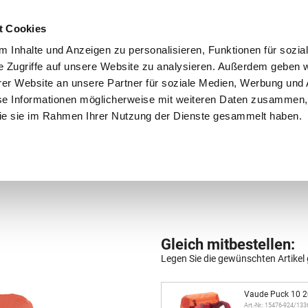
Schnellversand!
Versandkostenfrei ab 39 €
Kun
3 x täglich an Werktagen!
Kostenlose Rücksendung
Tel
t Cookies
 Inhalte und Anzeigen zu personalisieren, Funktionen für sozia
e Zugriffe auf unsere Website zu analysieren. Außerdem geben w
er Website an unsere Partner für soziale Medien, Werbung und 
se Informationen möglicherweise mit weiteren Daten zusammen, 
 die sie im Rahmen Ihrer Nutzung der Dienste gesammelt haben.
Grundschule
Weiterführende Schule
Rucksäc
Gleich mitbestellen:
Legen Sie die gewünschten Artikel 
Vaude Puck 10 20
Art.-Nr.: 15476-924/13