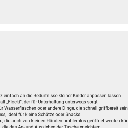
anz einfach an die Bedürfnisse kleiner Kinder anpassen lassen
ll „Flocki“, der für Unterhaltung unterwegs sorgt
ür Wasserflaschen oder andere Dinge, die schnell griffbereit se
ss, ideal für kleine Schätze oder Snacks
sse, die auch von kleinen Händen problemlos geöffnet werden kö
n, die das An- und Ausziehen der Tasche erleichtern