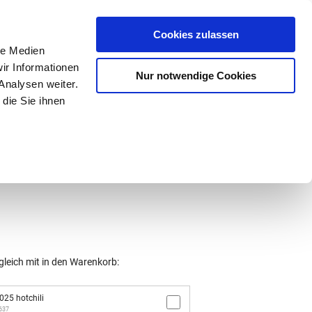
Mein Konto
den-Hotline
. 07633 3243
Cookies zulassen
0
le Medien
ir Informationen
Nur notwendige Cookies
0,00 €
Analysen weiter.
die Sie ihnen
ke
Taschen
Zubehör
gleich mit in den Warenkorb:
25 hotchili
3637