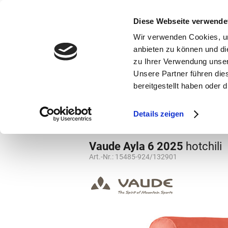
bestellen und ausdrucken
GUTSCHEINE
Diese Webseite verwende
Wir verwenden Cookies, um
anbieten zu können und di
zu Ihrer Verwendung unser
Unsere Partner führen die
bereitgestellt haben oder
Marken
Vorschule
Details zeigen
Vorschule
Kinder-Rucksäcke
Vaude Ayla 6 2025
hotchili
Art.-Nr.:
15485-924/132901