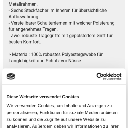
Metallrahmen.
- Sechs Steckfächer im Inneren für übersichtliche
Aufbewahrung.
- Verstellbarer Schulterriemen mit weicher Polsterung
für angenehmes Tragen.
- Zwei robuste Tragegriffe mit gepolstertem Griff für
besten Komfort.
> Material: 100% robustes Polyestergewebe für
Langlebigkeit und Schutz vor Nässe.
> Hersteller: Reisenthel Accessoires GmbH & Co. KG
Zeppelinstr. 4
82205 Gilching
Deutschland
Diese Webseite verwendet Cookies
- Kontakt:
Tel.: +49 8105 772920
Wir verwenden Cookies, um Inhalte und Anzeigen zu
Fax: +49 8105 77292-920
personalisieren, Funktionen für soziale Medien anbieten
E-Mail: service@reisenthel.com
zu können und die Zugriffe auf unsere Website zu
analysieren. Außerdem geben wir Informationen zu Ihrer