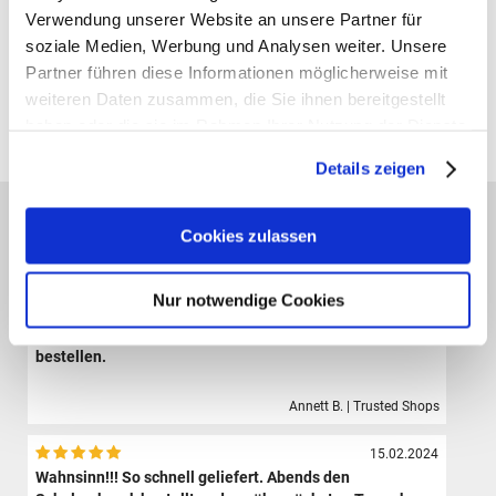
Verwendung unserer Website an unsere Partner für
soziale Medien, Werbung und Analysen weiter. Unsere
Gutscheine bestellen
Partner führen diese Informationen möglicherweise mit
weiteren Daten zusammen, die Sie ihnen bereitgestellt
Alle Preise verstehen sich inklusive der gesetzl. MwSt. und zzgl.
haben oder die sie im Rahmen Ihrer Nutzung der Dienste
Versand
(ab 39,00 € Bestellwert versandkostenfrei!)
gesammelt haben.
Details zeigen
Das sagen unsere Kunden:
Cookies zulassen
09.08.2024
Der Shop hat eine sehr große Auswahl hochwertiger
Sporttaschen, Schulranzen und Zubehör.Die Bestellung
Nur notwendige Cookies
ist sehr einfach und der Versand erfolgte sehr schnell.
Ich bin sehr zufrieden und werde definitiv wieder hier
bestellen.
Annett B. | Trusted Shops
15.02.2024
Wahnsinn!!! So schnell geliefert. Abends den