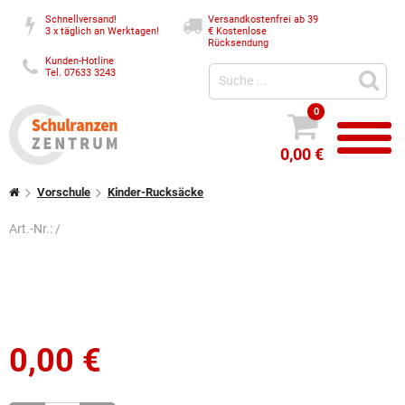
Schnellversand!
Versandkostenfrei ab 39
3 x täglich an Werktagen!
€
Kostenlose
Rücksendung
Kunden-Hotline
Tel. 07633 3243
0
0,00 €
Vorschule
Kinder-Rucksäcke
Art.-Nr.:
/
0,00
€