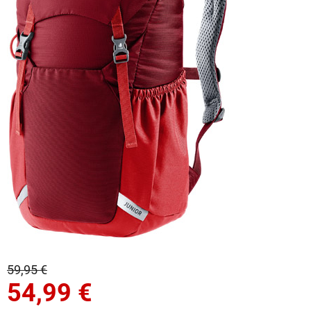
59,95 €
54,99
€