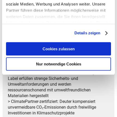
Dinge
soziale Medien, Werbung und Analysen weiter. Unsere
- Airstripes System für optimale Belüftung
Partner führen diese Informationen möglicherweise mit
- Kindgerechte S-förmige Schulterträger mit Soft-Edge-
weiteren Daten zusammen, die Sie ihnen bereitgestellt
Abschlüssen
haben oder die sie im Rahmen Ihrer Nutzung der Dienste
gesammelt haben.
> Garantiedauer: Gesetzliche Gewährleistungsfrist von
Details zeigen
2 Jahren
Cookies zulassen
> PFAS-frei: Deuter verwendet keine
umweltschädlichen PFAS, sondern eine
umweltfreundliche DWR-Imprägnierung für
Nur notwendige Cookies
wasserabweisende Eigenschaften
> bluesign®-Produkt: Produkte mit dem bluesign®-
Label erfüllen strenge Sicherheits- und
Umweltanforderungen und werden
ressourcenschonend mit umweltfreundlichen
Materialien hergestellt
> ClimatePartner-zertifiziert: Deuter kompensiert
unvermeidbare CO₂-Emissionen durch freiwillige
Investitionen in Klimaschutzprojekte