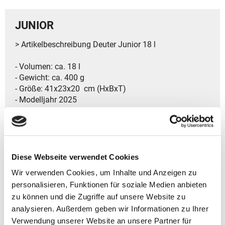
JUNIOR
> Artikelbeschreibung Deuter Junior 18 l
- Volumen: ca. 18 l
- Gewicht: ca. 400 g
- Größe: 41x23x20 cm (HxBxT)
- Modelljahr 2025
- Kategorie ‏ : ‎ Kinder ab 7 Jahren
- Verstellbarer Brustgurt für perfekte Passform
- Praktische schlüsselclip für eine sichere
Aufbewahrung der Schlüssel
Diese Webseite verwendet Cookies
- Zwei Seitentaschen bieten extra Stauraum
Wir verwenden Cookies, um Inhalte und Anzeigen zu
- Reflektierender Namensschriftzug für mehr
personalisieren, Funktionen für soziale Medien anbieten
Sichtbarkeit
zu können und die Zugriffe auf unsere Website zu
- Reflektierende Details
analysieren. Außerdem geben wir Informationen zu Ihrer
- Reißverschluss-Deckelfach für sicheren Platz oben
Verwendung unserer Website an unsere Partner für
- Elastische Fronttasche ideal für schnell zugängliche