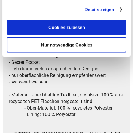
Artikelbeschreibung Satch Pencil Slider
gesammelt haben.
Details zeigen
- Gewicht: ca.80 g
- Größe: 19x17x7 cm (HxBxT)
Cookies zulassen
- Volumen 1 Liter
- Vielseitige und standfeste Aufbewahrungstasche für
Nur notwendige Cookies
Stifte, Kleinteile, Handy etc.
- mit einer praktischen „Slide Down“-Funktion
- Secret Pocket
- lieferbar in vielen ansprechenden Designs
- nur oberflächliche Reinigung empfehlenswert
- wasserabweisend
- Material: - nachhaltige Textilien, die bis zu 100 % aus
recycelten PET-Flaschen hergestellt sind
- Ober-Material: 100 % recycletes Polyester
- Lining: 100 % Polyester