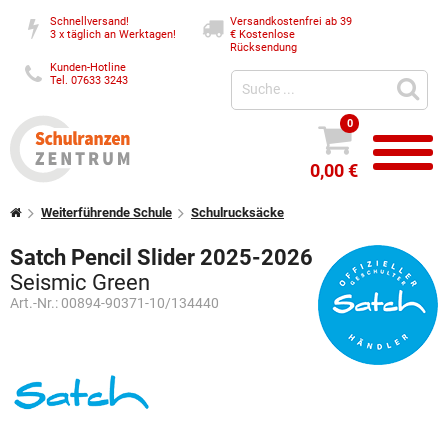
Schnellversand!
Versandkostenfrei ab 39
3 x täglich an Werktagen!
€
Kostenlose
Rücksendung
Kunden-Hotline
Tel. 07633 3243
0
0,00 €
Weiterführende Schule
Schulrucksäcke
Satch Pencil Slider 2025-2026
Seismic Green
Art.-Nr.:
00894-90371-10/134440