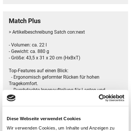
Match Plus
> Artikelbeschreibung Satch con:next
- Volumen: ca. 22 l
- Gewicht: ca. 880 g
- Größe: 43,5 x 31 x 20 cm (HxBxT)
Top-Features auf einen Blick:
- Ergonomisch geformter Rücken für hohen
Tragekomfort.
- Durchdachte Innenaufteilung für Laptop und
Zubehör.
- Praktische Heftebox für perfekte Übersicht.
- Geschütztes Laptopfach für sicheren Transport.
- Seitentaschen für Trinkflaschen oder Regenschirme.
Diese Webseite verwendet Cookies
- Reflektierende Details für bessere Sichtbarkeit.
Wir verwenden Cookies, um Inhalte und Anzeigen zu
- Fronttasche mit Key Hook für Schlüssel oder kleine