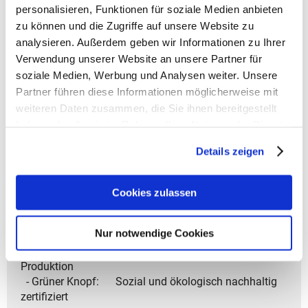
personalisieren, Funktionen für soziale Medien anbieten
Extras.
- Befestigungsloop für Fahrradlicht oder Schloss.
zu können und die Zugriffe auf unsere Website zu
analysieren. Außerdem geben wir Informationen zu Ihrer
Material & Nachhaltigkeit:
Verwendung unserer Website an unsere Partner für
- Obermaterial aus 100 % recycelten Textilien.
soziale Medien, Werbung und Analysen weiter. Unsere
- Wasserdicht mit 1.500 mm Wassersäule.
Partner führen diese Informationen möglicherweise mit
- Innenfutter: 100 % Polyester.
weiteren Daten zusammen, die Sie ihnen bereitgestellt
- PFC-freie Imprägnierung für nachhaltigen Schutz.
haben oder die sie im Rahmen Ihrer Nutzung der Dienste
- Pflegeleicht: nicht waschen, bleichen, trocknen,
gesammelt haben.
bügeln oder reinigen.
Details zeigen
Zertifizierungen & Standards:
- bluesign® Partner: Umweltfreundliche,
Cookies zulassen
schadstoffgeprüfte Materialien
- IGR-zertifiziert: Ergonomisch geprüft für gesundes
Nur notwendige Cookies
Tragen
- Fair Wear Leader: Faire Arbeitsbedingungen in der
Produktion
- Grüner Knopf: Sozial und ökologisch nachhaltig
zertifiziert