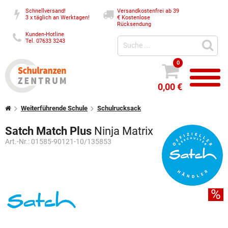
Schnellversand!
Versandkostenfrei ab 39
3 x täglich an Werktagen!
€
Kostenlose
Rücksendung
Kunden-Hotline
Tel. 07633 3243
0
0,00 €
Weiterführende Schule
Schulrucksack
Satch Match Plus
Ninja Matrix
Art.-Nr.:
01585-90121-10/135853
%