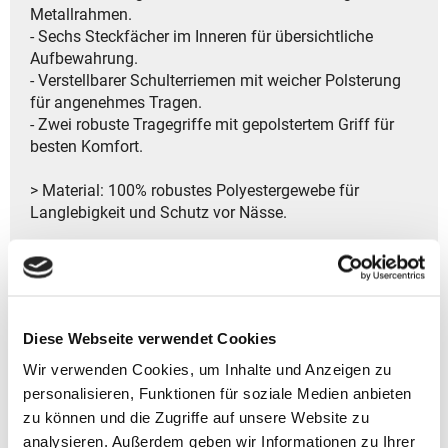
Metallrahmen.
- Sechs Steckfächer im Inneren für übersichtliche
Aufbewahrung.
- Verstellbarer Schulterriemen mit weicher Polsterung
für angenehmes Tragen.
- Zwei robuste Tragegriffe mit gepolstertem Griff für
besten Komfort.
> Material: 100% robustes Polyestergewebe für
Langlebigkeit und Schutz vor Nässe.
> Hersteller: Reisenthel Accessoires GmbH & Co. KG
Zeppelinstr. 4
82205 Gilching
Deutschland
Diese Webseite verwendet Cookies
- Kontakt:
Tel.: +49 8105 772920
Wir verwenden Cookies, um Inhalte und Anzeigen zu
Fax: +49 8105 77292-920
personalisieren, Funktionen für soziale Medien anbieten
E-Mail: service@reisenthel.com
zu können und die Zugriffe auf unsere Website zu
analysieren. Außerdem geben wir Informationen zu Ihrer