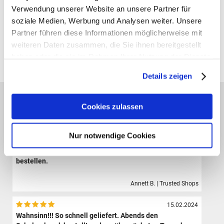
Verwendung unserer Website an unsere Partner für
soziale Medien, Werbung und Analysen weiter. Unsere
Gutscheine bestellen
Partner führen diese Informationen möglicherweise mit
weiteren Daten zusammen, die Sie ihnen bereitgestellt
Alle Preise verstehen sich inklusive der gesetzl. MwSt. und zzgl.
haben oder die sie im Rahmen Ihrer Nutzung der Dienste
Versand
(ab 39,00 € Bestellwert versandkostenfrei!)
gesammelt haben.
Details zeigen
Das sagen unsere Kunden:
Cookies zulassen
09.08.2024
Der Shop hat eine sehr große Auswahl hochwertiger
Sporttaschen, Schulranzen und Zubehör.Die Bestellung
Nur notwendige Cookies
ist sehr einfach und der Versand erfolgte sehr schnell.
Ich bin sehr zufrieden und werde definitiv wieder hier
bestellen.
Annett B. | Trusted Shops
15.02.2024
Wahnsinn!!! So schnell geliefert. Abends den