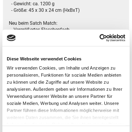
- Gewicht: ca. 1200 g
- Größe: 45 x 30 x 24 cm (HxBxT)
Neu beim Satch Match:
- Vergrößertes Flaschenfach
- Verkleinerter Side Organizer
- Wasserablauf an der Fronttasche
Top-Features auf einen Blick:
Diese Webseite verwendet Cookies
- Rückenfreundlich und individuell anpassbar auf
Wir verwenden Cookies, um Inhalte und Anzeigen zu
Körpergrößen von 1,40 bis 1,80 m
- Reflektierende Elemente für mehr Sicherheit im
personalisieren, Funktionen für soziale Medien anbieten
Straßenverkehr
zu können und die Zugriffe auf unsere Website zu
- Vier praktische Fächer inklusive Side Organizer für
analysieren. Außerdem geben wir Informationen zu Ihrer
perfekte Ordnung
Verwendung unserer Website an unsere Partner für
- Gepolstertes Laptopfach für Geräte bis ca.15 Zoll
soziale Medien, Werbung und Analysen weiter. Unsere
und zusätzlichem Fach fürs Tablet
Partner führen diese Informationen möglicherweise mit
- Dehnbare Seitentasche für Trinkflaschen, Snacks
weiteren Daten zusammen, die Sie ihnen bereitgestellt
- Zusätzliche Fronttasche für praktischen Extra-
haben oder die sie im Rahmen Ihrer Nutzung der Dienste
Stauraum
gesammelt haben.