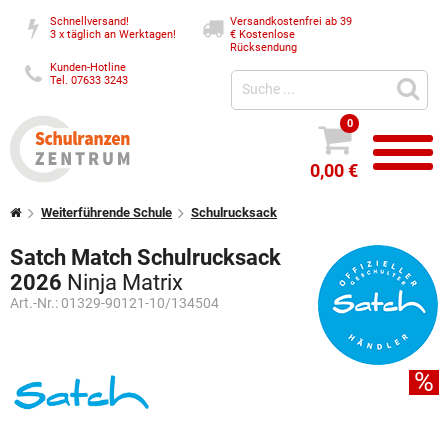
Schnellversand!
Versandkostenfrei ab 39
3 x täglich an Werktagen!
€
Kostenlose
Rücksendung
Kunden-Hotline
Tel. 07633 3243
0
0,00 €
Weiterführende Schule
Schulrucksack
Satch Match Schulrucksack
2026
Ninja Matrix
Art.-Nr.:
01329-90121-10/134504
%