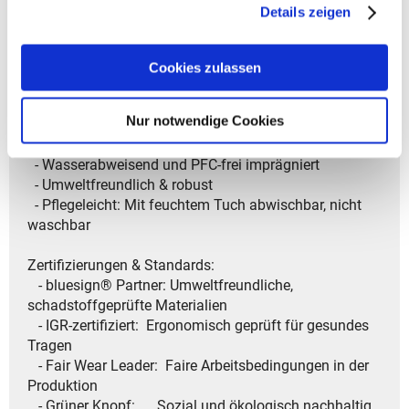
- Austauschbarer satch TAG
Details zeigen
- 5 Liter Volumenerweiterung für mehr Platz
- Standfest & robust und bleibt sicher stehen
Cookies zulassen
Material & Nachhaltigkeit:
- Hergestellt aus bis zu 100 % recycelten PET-Flaschen
Nur notwendige Cookies
- Obermaterial: 100 % recyceltes Polyester
- Innenfutter: 100 % Polyester
- Wasserabweisend und PFC-frei imprägniert
- Umweltfreundlich & robust
- Pflegeleicht: Mit feuchtem Tuch abwischbar, nicht
waschbar
Zertifizierungen & Standards:
- bluesign® Partner: Umweltfreundliche,
schadstoffgeprüfte Materialien
- IGR-zertifiziert: Ergonomisch geprüft für gesundes
Tragen
- Fair Wear Leader: Faire Arbeitsbedingungen in der
Produktion
- Grüner Knopf: Sozial und ökologisch nachhaltig