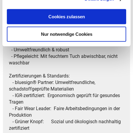
- Standfest & robust und bleibt sicher stehen
Cookies zulassen
Material & Nachhaltigkeit:
- Hergestellt aus bis zu 100 % recycelten PET-Flaschen
- Obermaterial: 100 % recyceltes Polyester
Nur notwendige Cookies
- Innenfutter: 100 % Polyester
- Wasserabweisend und PFC-frei imprägniert
- Umweltfreundlich & robust
- Pflegeleicht: Mit feuchtem Tuch abwischbar, nicht
waschbar
Zertifizierungen & Standards:
- bluesign® Partner: Umweltfreundliche,
schadstoffgeprüfte Materialien
- IGR-zertifiziert: Ergonomisch geprüft für gesundes
Tragen
- Fair Wear Leader: Faire Arbeitsbedingungen in der
Produktion
- Grüner Knopf: Sozial und ökologisch nachhaltig
zertifiziert