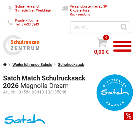
Schnellversand!
Versandkostenfrei ab 39
3 x täglich an Werktagen!
€
Kostenlose
Rücksendung
Kunden-Hotline
Tel. 07633 3243
0
0,00 €
Weiterführende Schule
Schulrucksack
Satch Match Schulrucksack
2026
Magnolia Dream
Art.-Nr.:
01584-90413-10/135846
%