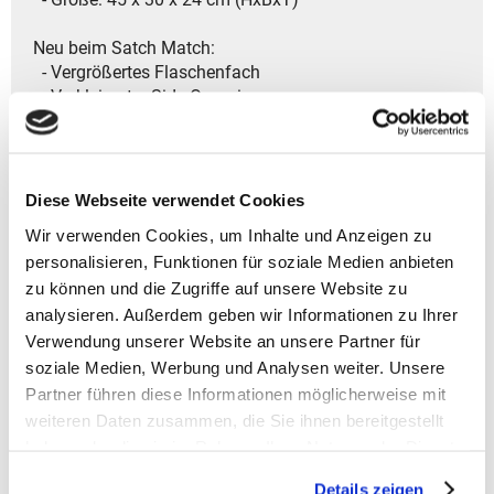
Neu beim Satch Match:
- Vergrößertes Flaschenfach
- Verkleinerter Side Organizer
- Wasserablauf an der Fronttasche
Top-Features auf einen Blick:
- Rückenfreundlich und individuell anpassbar auf
Diese Webseite verwendet Cookies
Körpergrößen von 1,40 bis 1,80 m
Wir verwenden Cookies, um Inhalte und Anzeigen zu
- Reflektierende Elemente für mehr Sicherheit im
personalisieren, Funktionen für soziale Medien anbieten
Straßenverkehr
zu können und die Zugriffe auf unsere Website zu
- Vier praktische Fächer inklusive Side Organizer für
analysieren. Außerdem geben wir Informationen zu Ihrer
perfekte Ordnung
- Gepolstertes Laptopfach für Geräte bis ca.15 Zoll
Verwendung unserer Website an unsere Partner für
und zusätzlichem Fach fürs Tablet
soziale Medien, Werbung und Analysen weiter. Unsere
- Dehnbare Seitentasche für Trinkflaschen, Snacks
Partner führen diese Informationen möglicherweise mit
- Zusätzliche Fronttasche für praktischen Extra-
weiteren Daten zusammen, die Sie ihnen bereitgestellt
Stauraum
haben oder die sie im Rahmen Ihrer Nutzung der Dienste
- Austauschbarer satch TAG
gesammelt haben.
- 5 Liter Volumenerweiterung für mehr Platz
Details zeigen