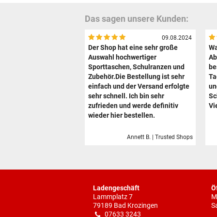
Das sagen unsere Kunden:
09.08.2024
Der Shop hat eine sehr große
Wa
Auswahl hochwertiger
Ab
Sporttaschen, Schulranzen und
be
Zubehör.Die Bestellung ist sehr
Ta
einfach und der Versand erfolgte
un
sehr schnell. Ich bin sehr
Sc
zufrieden und werde definitiv
Vi
wieder hier bestellen.
Annett B. | Trusted Shops
Ladengeschäft
Ö
Lammplatz 7
M
79189 Bad Krozingen
S
07633 3243