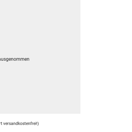
g ausgenommen
rt versandkostenfrei!)