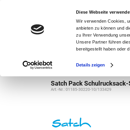
bestellen und ausdrucken
GUTSCHEINE
Diese Webseite verwende
Wir verwenden Cookies, um
anbieten zu können und di
zu Ihrer Verwendung unser
Unsere Partner führen die
bereitgestellt haben oder
Marken
Vorschule
Details zeigen
Weiterführende Schule
Schulrucksack
Satch Pack Schulrucksack-
Art.-Nr.:
01185-30220-10/133429