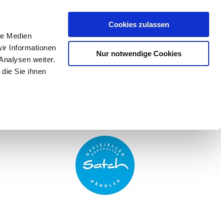
Mein Konto
den-Hotline
. 07633 3243
Cookies zulassen
0
le Medien
ir Informationen
Nur notwendige Cookies
0,00 €
Analysen weiter.
die Sie ihnen
ke
Taschen
Zubehör