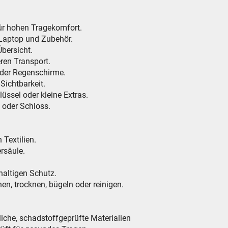
r hohen Tragekomfort.
 Laptop und Zubehör.
Übersicht.
ren Transport.
oder Regenschirme.
 Sichtbarkeit.
üssel oder kleine Extras.
 oder Schloss.
 Textilien.
rsäule.
haltigen Schutz.
hen, trocknen, bügeln oder reinigen.
iche, schadstoffgeprüfte Materialien