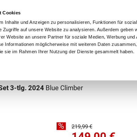
Schnellversand!
Versandkostenfrei ab 39 €
Kun
3 x täglich an Werktagen!
Kostenlose Rücksendung
Tel
t Cookies
 Inhalte und Anzeigen zu personalisieren, Funktionen für sozia
e Zugriffe auf unsere Website zu analysieren. Außerdem geben w
er Website an unsere Partner für soziale Medien, Werbung und 
se Informationen möglicherweise mit weiteren Daten zusammen, 
 die sie im Rahmen Ihrer Nutzung der Dienste gesammelt haben.
Grundschule
Weiterführende Schule
Rucksäc
Set 3-tlg. 2024
Blue Climber
%
219,99 €
149,00
€