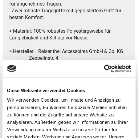
für angenehmes Tragen.
- Zwei robuste Tragegriffe mit gepolstertem Griff für
besten Komfort.
> Material: 100% robustes Polyestergewebe für
Langlebigkeit und Schutz vor Nässe.
> Hersteller: Reisenthel Accessoires GmbH & Co. KG
Zeppelinstr. 4
82205 Gilching
Deutschland
- Kontakt:
Tel.: +49 8105 772920
Diese Webseite verwendet Cookies
Fax: +49 8105 77292-920
E-Mail: service@reisenthel.com
Wir verwenden Cookies, um Inhalte und Anzeigen zu
personalisieren, Funktionen für soziale Medien anbieten
zu können und die Zugriffe auf unsere Website zu
analysieren. Außerdem geben wir Informationen zu Ihrer
Gutscheine bestellen
Verwendung unserer Website an unsere Partner für
soziale Medien, Werbung und Analysen weiter. Unsere