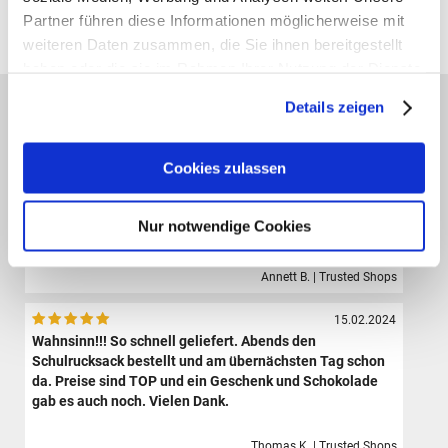
Partner führen diese Informationen möglicherweise mit
Alle Preise verstehen sich inklusive der gesetzl. MwSt. und zzgl.
Versand
(ab 39,00 € Bestellwert versandkostenfrei!)
weiteren Daten zusammen, die Sie ihnen bereitgestellt
haben oder die sie im Rahmen Ihrer Nutzung der Dienste
gesammelt haben.
Das sagen unsere Kunden:
Details zeigen
09.08.2024
Der Shop hat eine sehr große Auswahl hochwertiger
Cookies zulassen
Sporttaschen, Schulranzen und Zubehör.Die Bestellung
ist sehr einfach und der Versand erfolgte sehr schnell.
Ich bin sehr zufrieden und werde definitiv wieder hier
Nur notwendige Cookies
bestellen.
Annett B. | Trusted Shops
15.02.2024
Wahnsinn!!! So schnell geliefert. Abends den
Schulrucksack bestellt und am übernächsten Tag schon
da. Preise sind TOP und ein Geschenk und Schokolade
gab es auch noch. Vielen Dank.
Thomas K. | Trusted Shops