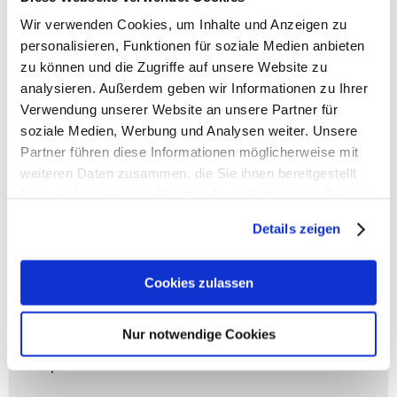
Wir verwenden Cookies, um Inhalte und Anzeigen zu
personalisieren, Funktionen für soziale Medien anbieten
zu können und die Zugriffe auf unsere Website zu
Coocazoo Zubehör
analysieren. Außerdem geben wir Informationen zu Ihrer
Verwendung unserer Website an unsere Partner für
Artikelbeschreibung Coocazoo Sporttasche
soziale Medien, Werbung und Analysen weiter. Unsere
- Volumen: 20 Liter
- Gewicht: 470 g
Partner führen diese Informationen möglicherweise mit
- Größe: 21x42x20 cm (HxBxT)
weiteren Daten zusammen, die Sie ihnen bereitgestellt
- Material: aus recycelten PET-Flaschen
haben oder die sie im Rahmen Ihrer Nutzung der Dienste
- Großes Hauptfach
gesammelt haben.
- Seitentasche mit Reißverschluss
Details zeigen
- Nasswäschefach/Schuhfach
- Abnehmbarer, verstellbarer und gepolsterter
Cookies zulassen
Schultergurt
- Trageschlaufe
- Faltbar
Nur notwendige Cookies
- 2-Wege-Rundbogenreißverschluss
- Gepolsterter Boden für mehr Stabilität