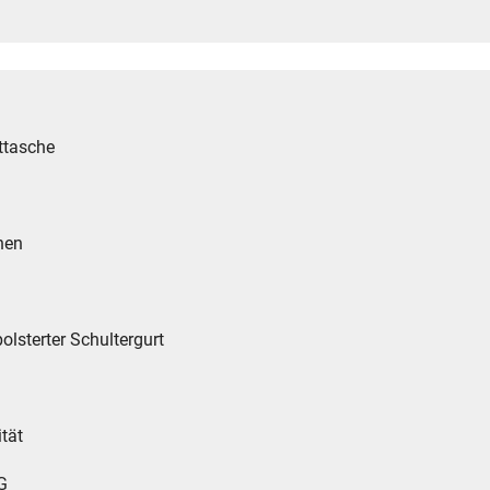
ttasche
hen
olsterter Schultergurt
ität
G