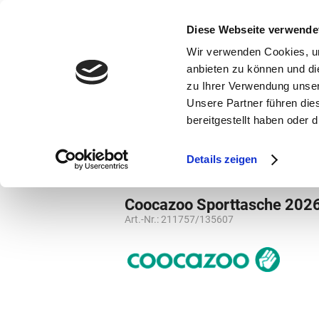
bestellen und ausdrucken
GUTSCHEINE
Diese Webseite verwende
Wir verwenden Cookies, um
anbieten zu können und di
zu Ihrer Verwendung unser
Unsere Partner führen die
bereitgestellt haben oder
Marken
Vorschule
Details zeigen
Weiterführende Schule
Sporttasche
Coocazoo Sporttasche 202
Art.-Nr.:
211757/135607