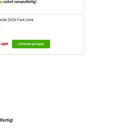
ge
sofort versandfertig!
utel 2026 Fast Lime
0
 Lager
.
Lieferzeit anfragen
fertig!