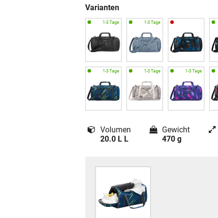
Varianten
Volumen
Gewicht
20.0 L L
470 g