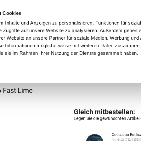
Schnellversand!
Versandkostenfrei ab 39 €
Kun
3 x täglich an Werktagen!
Kostenlose Rücksendung
Tel
t Cookies
 Inhalte und Anzeigen zu personalisieren, Funktionen für sozia
e Zugriffe auf unsere Website zu analysieren. Außerdem geben w
er Website an unsere Partner für soziale Medien, Werbung und 
se Informationen möglicherweise mit weiteren Daten zusammen, 
 die sie im Rahmen Ihrer Nutzung der Dienste gesammelt haben.
Grundschule
Weiterführende Schule
Rucksäc
6
Fast Lime
Gleich mitbestellen:
Legen Sie die gewünschten Artikel 
Coocazoo Rucks
Art.-Nr.: 211732/13553