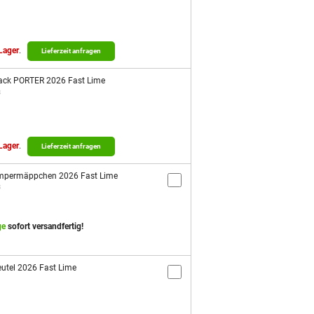
 Lager
.
Lieferzeit anfragen
ack PORTER 2026 Fast Lime
8
 Lager
.
Lieferzeit anfragen
mpermäppchen 2026 Fast Lime
8
ge
sofort versandfertig!
utel 2026 Fast Lime
1