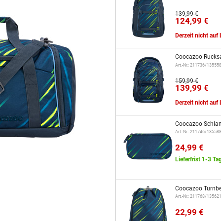
139,99 €
124,99 €
Derzeit nicht auf
Coocazoo Rucks
Art.-Nr.: 211736/13555
159,99 €
139,99 €
Derzeit nicht auf
Coocazoo Schla
Art.-Nr.: 211746/13558
24,99 €
Lieferfrist 1-3 Ta
Coocazoo Turnbe
Art.-Nr.: 211768/13562
22,99 €