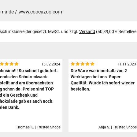
hama.de / www.coocazoo.com
 sich inklusive der gesetzl. MwSt. und zzgl.
Versand
(ab 39,00 € Bestellwe
15.02.2024
11.11.2023
hnsinn!!! So schnell geliefert.
Die Ware war innerhalb von 2
ends den Schulrucksack
Werktagen bei uns. Super
stellt und am übernächsten
Qualität. Würde ich sofort wieder
g schon da. Preise sind TOP
bestellen.
d ein Geschenk und
hokolade gab es auch noch.
elen Dank.
Thomas K. | Trusted Shops
Anja S. | Trusted Shops