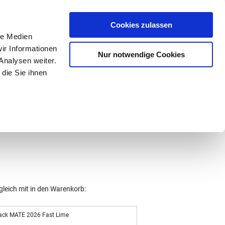
Mein Konto
den-Hotline
. 07633 3243
Cookies zulassen
0
le Medien
ir Informationen
Nur notwendige Cookies
0,00 €
Analysen weiter.
die Sie ihnen
ke
Taschen
Zubehör
gleich mit in den Warenkorb:
ack MATE 2026 Fast Lime
7