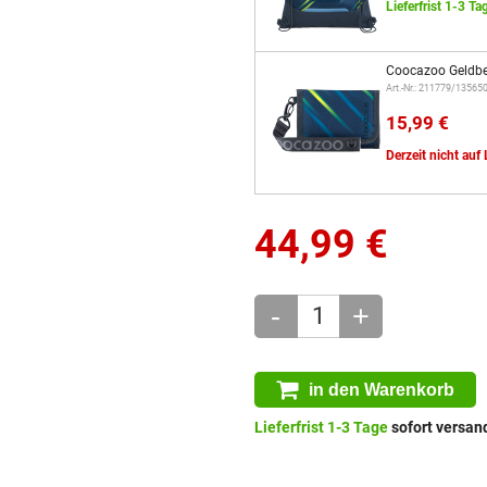
Lieferfrist 1-3 Ta
Coocazoo Geldbe
Art.-Nr.: 211779/13565
15,99 €
Derzeit nicht auf
44,99
€
-
+
in den Warenkorb
Lieferfrist 1-3 Tage
sofort versand