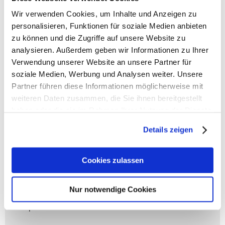
Wir verwenden Cookies, um Inhalte und Anzeigen zu
personalisieren, Funktionen für soziale Medien anbieten
zu können und die Zugriffe auf unsere Website zu
Coocazoo Zubehör
analysieren. Außerdem geben wir Informationen zu Ihrer
Verwendung unserer Website an unsere Partner für
Artikelbeschreibung Coocazoo Sporttasche
soziale Medien, Werbung und Analysen weiter. Unsere
- Volumen: 20 Liter
- Gewicht: 470 g
Partner führen diese Informationen möglicherweise mit
- Größe: 21x42x20 cm (HxBxT)
weiteren Daten zusammen, die Sie ihnen bereitgestellt
- Material: aus recycelten PET-Flaschen
haben oder die sie im Rahmen Ihrer Nutzung der Dienste
- Großes Hauptfach
gesammelt haben.
- Seitentasche mit Reißverschluss
Details zeigen
- Nasswäschefach/Schuhfach
- Abnehmbarer, verstellbarer und gepolsterter
Cookies zulassen
Schultergurt
- Trageschlaufe
- Faltbar
Nur notwendige Cookies
- 2-Wege-Rundbogenreißverschluss
- Gepolsterter Boden für mehr Stabilität