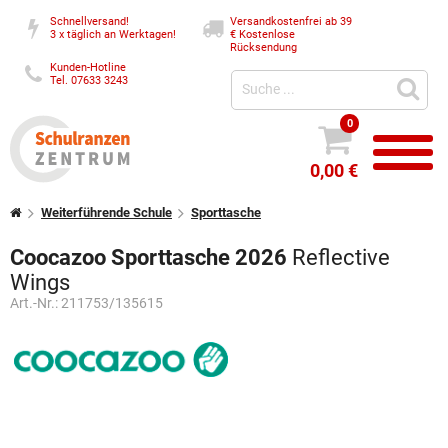
Schnellversand!
Versandkostenfrei ab 39
3 x täglich an Werktagen!
€
Kostenlose
Rücksendung
Kunden-Hotline
Tel. 07633 3243
0
0,00 €
Weiterführende Schule
Sporttasche
Coocazoo Sporttasche 2026
Reflective
Wings
Art.-Nr.:
211753/135615