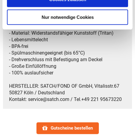
Artikelbeschreibung Satch Trinkflasche Tritan
- Volumen: 0,65 Liter
Nur notwendige Cookies
- Gewicht: 150 g
- Größe: 23,5x7x7 cm (HxBxT)
- Material: Widerstandsfähiger Kunststoff (Tritan)
- Lebensmittelecht
- BPA-frei
- Spülmaschinengeeignet (bis 65°C)
- Drehverschluss mit Befestigung am Deckel
- Große Einfüllöffnung
- 100% auslaufsicher
HERSTELLER: SATCH/FOND OF GmbH, Vitalisstr.67
50827 Köln / Deutschland
Kontakt: service@satch.com / Tel.+49 221 95673220
Gutscheine bestellen