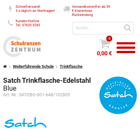
Schnellversand!
Versandkostenfrei ab 39
3 x täglich an Werktagen!
€
Kostenlose
Rücksendung
Kunden-Hotline
Tel. 07633 3243
0
0,00 €
Weiterführende Schule
Trinkflasche
Satch Trinkflasche-Edelstahl
Blue
Art.-Nr.:
SAT-EBO-001-648/102805