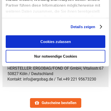
Partner führen diese Informationen möglicherweise mit
weiteren Daten zusammen, die Sie ihnen bereitgestellt
haben oder die sie im Rahmen Ihrer Nutzung der Dienste
Gewicht
Material
gesammelt haben.
20 g
100% Polyester
Details zeigen
Ergobag Zubehör
Cookies zulassen
Ergobag HANGIES
Nur notwendige Cookies
HERSTELLER: ERGOBAG/FOND OF GmbH, Vitalisstr.67
50827 Köln / Deutschland
Kontakt: info@ergobag.de / Tel.+49 221 95673230
Gutscheine bestellen