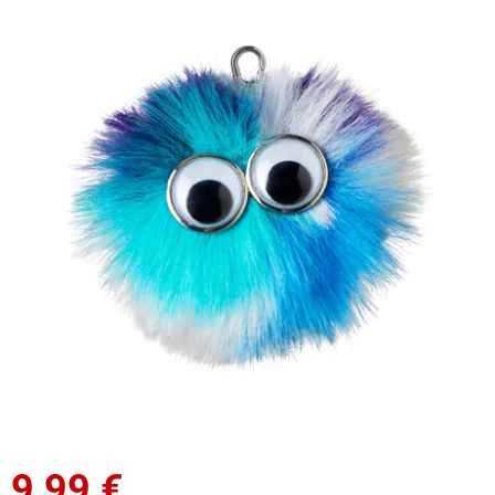
9,99
€