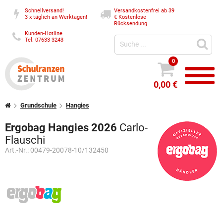
Schnellversand!
Versandkostenfrei ab 39
3 x täglich an Werktagen!
€
Kostenlose
Rücksendung
Kunden-Hotline
Tel. 07633 3243
0
0,00 €
Grundschule
Hangies
Ergobag Hangies 2026
Carlo-
Flauschi
Art.-Nr.:
00479-20078-10/132450