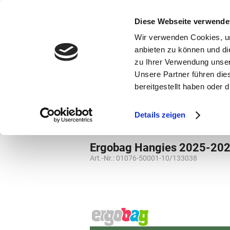
bestellen und ausdrucken
GUTSCHEINE
Diese Webseite verwende
Wir verwenden Cookies, um
anbieten zu können und di
zu Ihrer Verwendung unser
Unsere Partner führen die
bereitgestellt haben oder
Marken
Vorschule
Details zeigen
Grundschule
Hangies
Ergobag Hangies 2025-2026
Art.-Nr.:
01076-50001-10/133038