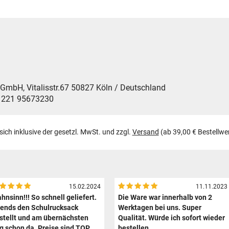
H, Vitalisstr.67 50827 Köln / Deutschland
9 221 95673230
 sich inklusive der gesetzl. MwSt. und zzgl.
Versand
(ab 39,00 € Bestellwe
15.02.2024
11.11.2023
hnsinn!!! So schnell geliefert.
Die Ware war innerhalb von 2
ends den Schulrucksack
Werktagen bei uns. Super
stellt und am übernächsten
Qualität. Würde ich sofort wieder
g schon da. Preise sind TOP
bestellen.