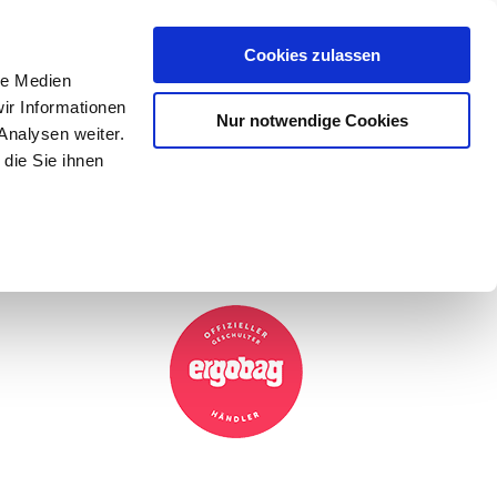
Mein Konto
den-Hotline
. 07633 3243
Cookies zulassen
0
le Medien
ir Informationen
Nur notwendige Cookies
0,00 €
Analysen weiter.
die Sie ihnen
ke
Taschen
Zubehör