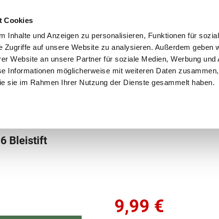
Schnellversand!
Versandkostenfrei ab 39 €
Kun
3 x täglich an Werktagen!
Kostenlose Rücksendung
Tel
t Cookies
 Inhalte und Anzeigen zu personalisieren, Funktionen für sozia
e Zugriffe auf unsere Website zu analysieren. Außerdem geben w
er Website an unsere Partner für soziale Medien, Werbung und 
se Informationen möglicherweise mit weiteren Daten zusammen, 
 die sie im Rahmen Ihrer Nutzung der Dienste gesammelt haben.
Grundschule
Weiterführende Schule
Rucksäc
 Bleistift
9,99
€