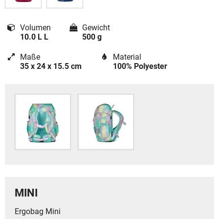
Volumen
Gewicht
10.0 L L
500 g
Maße
Material
35 x 24 x 15.5 cm
100% Polyester
MINI
Ergobag Mini