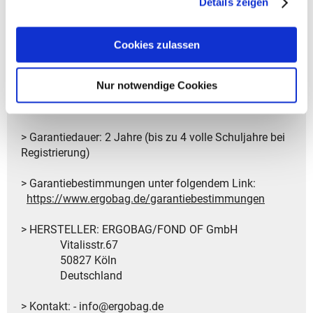
Details zeigen
und Schulterträger
- bluesign-Produkt
Cookies zulassen
- gute Sichtbarkeit durch Reflektoren rundherum
- individualisierbar durch Kletties
- Frontschlaufe für Lieblingsanhänger
Nur notwendige Cookies
Alle Modelle bieten die Möglichkeit, die Garantie
kostenlos auf 4 Jahre zu verlängern.
> Garantiedauer: 2 Jahre (bis zu 4 volle Schuljahre bei
Registrierung)
> Garantiebestimmungen unter folgendem Link:
https://www.ergobag.de/garantiebestimmungen
> HERSTELLER: ERGOBAG/FOND OF GmbH
Vitalisstr.67
50827 Köln
Deutschland
> Kontakt: - info@ergobag.de