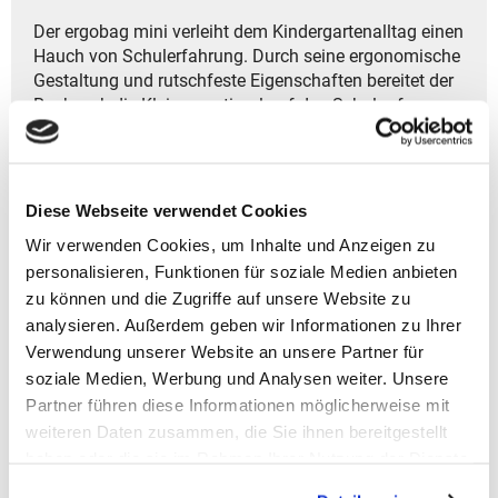
Der ergobag mini verleiht dem Kindergartenalltag einen
Hauch von Schulerfahrung. Durch seine ergonomische
Gestaltung und rutschfeste Eigenschaften bereitet der
Rucksack die Kleinen optimal auf den Schulanfang
vor. Neben ausreichend Platz für Kuscheltier, Brotdose
und andere wichtige Dinge, bietet er mit seinem
Becken- und Brustgurt auch eine komfortable
Unterstützung für die jungen Rücken. Um
Diese Webseite verwendet Cookies
Verwechslungen zu vermeiden, kann der ergobag mini
Wir verwenden Cookies, um Inhalte und Anzeigen zu
mühelos mit individuellen Kletties personalisiert
personalisieren, Funktionen für soziale Medien anbieten
werden.
zu können und die Zugriffe auf unsere Website zu
- Gewicht: 500 g
analysieren. Außerdem geben wir Informationen zu Ihrer
- Größe: 22x35x15,5 cm (B/H/T)
Verwendung unserer Website an unsere Partner für
- Volumen: 10 Liter
soziale Medien, Werbung und Analysen weiter. Unsere
- Modell 2025
Partner führen diese Informationen möglicherweise mit
- Material: 100% Polyester - aus 16 recycelten PET
weiteren Daten zusammen, die Sie ihnen bereitgestellt
Flaschen
haben oder die sie im Rahmen Ihrer Nutzung der Dienste
- Wasser- und schmutzabweisend
gesammelt haben.
- hoher Tragekomfort durch gepolsterten Beckengurt