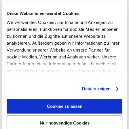
Diese Webseite verwendet Cookies
Wir verwenden Cookies, um Inhalte und Anzeigen zu
Ergobag Zubehör
personalisieren, Funktionen für soziale Medien anbieten
zu können und die Zugriffe auf unsere Website zu
> Artikelbeschreibung Ergobag Kunststoff-Brotdose
analysieren. Außerdem geben wir Informationen zu Ihrer
Verwendung unserer Website an unsere Partner für
- Gewicht: 210 g
soziale Medien, Werbung und Analysen weiter. Unsere
- Größe: 17 x 7 x 14 cm (BxTxH)
Partner führen diese Informationen möglicherweise mit
weiteren Daten zusammen, die Sie ihnen bereitgestellt
> Material: - leichter, stabiler Kunststoff (Polypropylen)
haben oder die sie im Rahmen Ihrer Nutzung der Dienste
- BPA-frei
gesammelt haben.
Details zeigen
• Ideale Größe für Grundschule und Kindergarten
• Viele Farb-Ausführungen passend zu den
Schulranzen
Cookies zulassen
• Mit Trennfach für Obst und Gemüse
• Neutral in Geruch und Geschmack
• Spülmaschinengeeignet bis 45°C, nicht
Nur notwendige Cookies
mikrowellengeeignet, nicht für Gefrierschrank geeignet