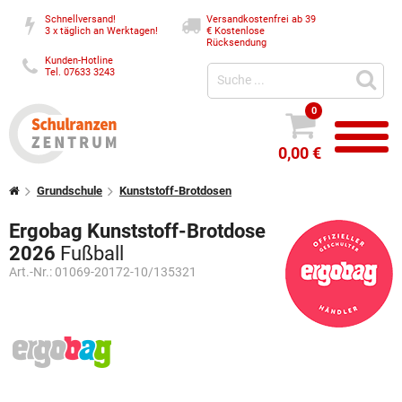
Schnellversand!
Versandkostenfrei ab 39
3 x täglich an Werktagen!
€
Kostenlose
Rücksendung
Kunden-Hotline
Tel. 07633 3243
0
0,00 €
Grundschule
Kunststoff-Brotdosen
Ergobag Kunststoff-Brotdose
2026
Fußball
Art.-Nr.:
01069-20172-10/135321