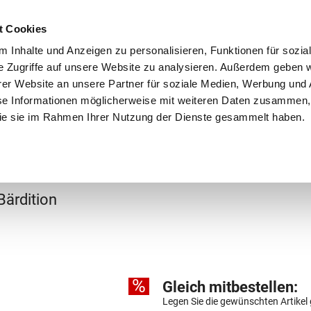
Schnellversand!
Versandkostenfrei ab 39 €
Kun
3 x täglich an Werktagen!
Kostenlose Rücksendung
Tel
t Cookies
 Inhalte und Anzeigen zu personalisieren, Funktionen für sozia
e Zugriffe auf unsere Website zu analysieren. Außerdem geben w
er Website an unsere Partner für soziale Medien, Werbung und 
se Informationen möglicherweise mit weiteren Daten zusammen, 
 die sie im Rahmen Ihrer Nutzung der Dienste gesammelt haben.
Grundschule
Weiterführende Schule
Rucksäc
Bärdition
%
Gleich mitbestellen:
Legen Sie die gewünschten Artikel 