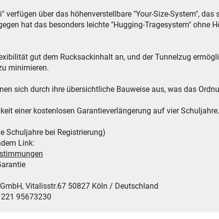
i" verfügen über das höhenverstellbare "Your-Size-System", das 
ngegen hat das besonders leichte "Hugging-Tragesystem" ohne Höh
lexibilität gut dem Rucksackinhalt an, und der Tunnelzug ermög
zu minimieren.
hnen sich durch ihre übersichtliche Bauweise aus, was das Ordnun
keit einer kostenlosen Garantieverlängerung auf vier Schuljahre
le Schuljahre bei Registrierung)
ndem Link:
bestimmungen
arantie
H, Vitalisstr.67 50827 Köln / Deutschland
9 221 95673230