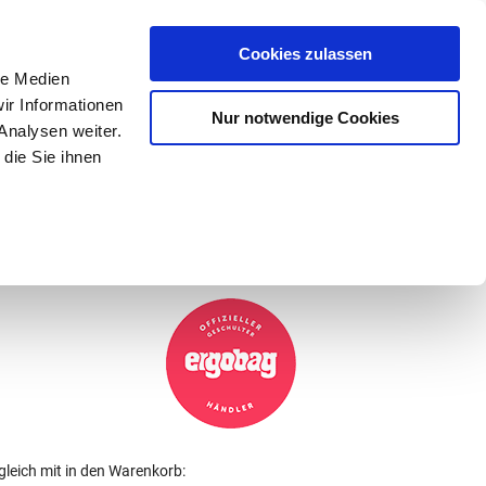
Mein Konto
den-Hotline
. 07633 3243
Cookies zulassen
0
le Medien
ir Informationen
Nur notwendige Cookies
0,00 €
Analysen weiter.
die Sie ihnen
ke
Taschen
Zubehör
gleich mit in den Warenkorb: