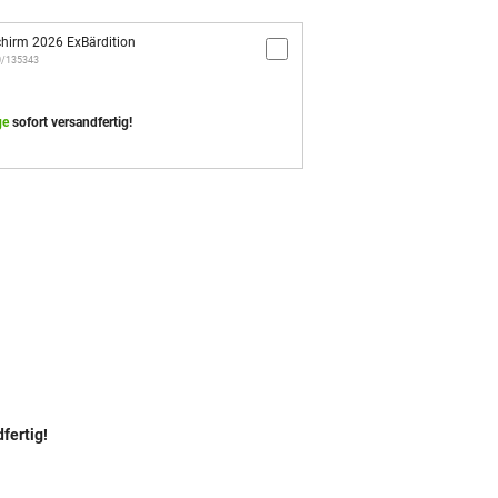
hirm 2026 ExBärdition
10/135343
ge
sofort versandfertig!
fertig!