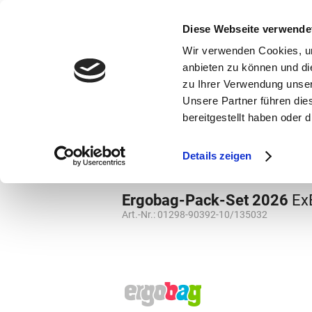
bestellen und ausdrucken
GUTSCHEINE
Diese Webseite verwende
Wir verwenden Cookies, um
anbieten zu können und di
zu Ihrer Verwendung unser
Unsere Partner führen die
bereitgestellt haben oder
Marken
Vorschule
Details zeigen
Grundschule
Schulranzen
Ergobag-Pack-Set 2026
Ex
Art.-Nr.:
01298-90392-10/135032