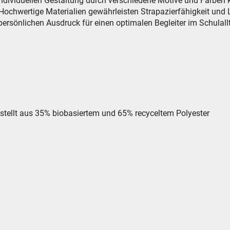
r individuellen Gestaltung durch verschiedene Motive und Farbe
 Hochwertige Materialien gewährleisten Strapazierfähigkeit und
 persönlichen Ausdruck für einen optimalen Begleiter im Schulall
estellt aus 35% biobasiertem und 65% recyceltem Polyester