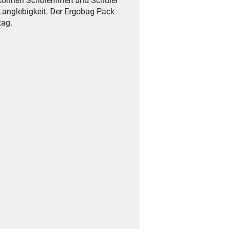
n können Schülerinnen und Schüler
 Langlebigkeit. Der Ergobag Pack
tag.