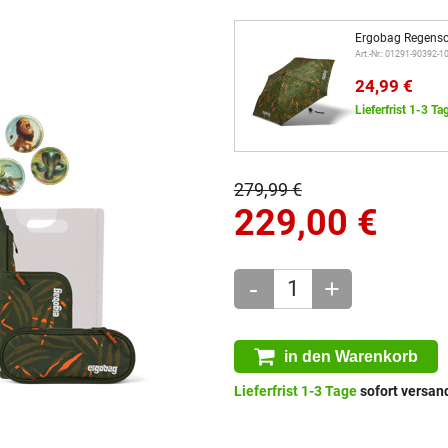
Ergobag Regensc
Art.-Nr.: 01291-90392-
24,99 €
Lieferfrist 1-3 Ta
279,99 €
229,00
€
-
+
in den Warenkorb
Lieferfrist 1-3 Tage
sofort versand