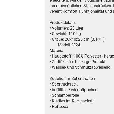
erleichtern. Mit der Möglichkeit zu
ihren persönlichen Stil ausdrücken.
vereint Komfort, Funktionalität und
Produktdetails
• Volumen: 20 Liter
• Gewicht: 1100 g
• Größe: 28x40x25 cm (B/H/T)
Modell 2024
Material
• Hauptstoff: 100% Polyester - herg
• Zertifiziertes bluesign-Produkt
• Wasser- und Schmutzabweisend
Zubehör im Set enthalten
• Sportrucksack
• befülltes Federmäppchen
• Schlamperrolle
• Kletties im Rucksackstil
• Heftebox