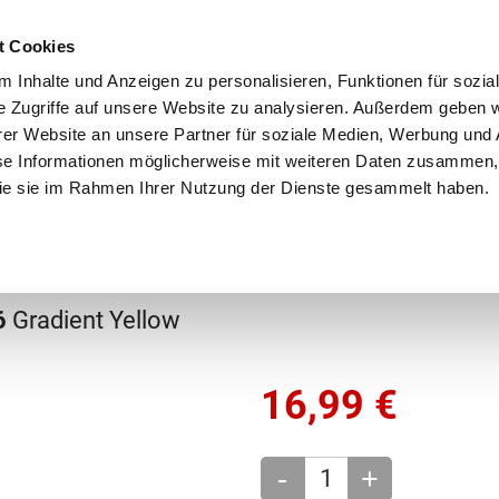
Schnellversand!
Versandkostenfrei ab 39 €
Kun
3 x täglich an Werktagen!
Kostenlose Rücksendung
Tel
t Cookies
 Inhalte und Anzeigen zu personalisieren, Funktionen für sozia
e Zugriffe auf unsere Website zu analysieren. Außerdem geben w
er Website an unsere Partner für soziale Medien, Werbung und 
se Informationen möglicherweise mit weiteren Daten zusammen, 
 die sie im Rahmen Ihrer Nutzung der Dienste gesammelt haben.
Grundschule
Weiterführende Schule
Rucksäc
chule
Trinkflasche
26
Gradient Yellow
16,99
€
-
+