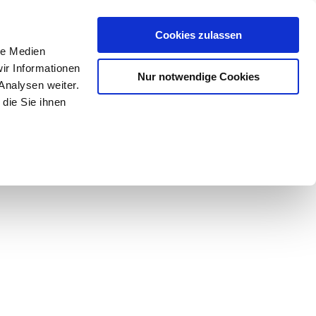
Mein Konto
den-Hotline
. 07633 3243
Cookies zulassen
0
le Medien
ir Informationen
Nur notwendige Cookies
0,00 €
Analysen weiter.
die Sie ihnen
ke
Taschen
Zubehör