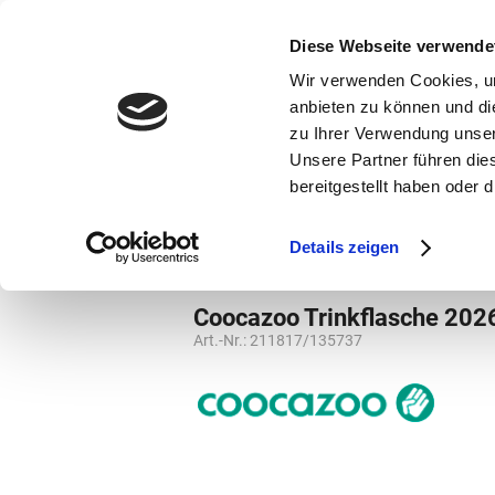
bestellen und ausdrucken
GUTSCHEINE
Diese Webseite verwende
Wir verwenden Cookies, um
anbieten zu können und di
zu Ihrer Verwendung unser
Unsere Partner führen die
bereitgestellt haben oder
Marken
Vorschule
Details zeigen
Marken
Coocazoo
Weiterführende S
Coocazoo Trinkflasche 20
Art.-Nr.:
211817/135737