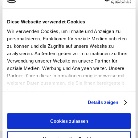
Material
Doppelwandiges Edelstahl
Diese Webseite verwendet Cookies
Wir verwenden Cookies, um Inhalte und Anzeigen zu
personalisieren, Funktionen für soziale Medien anbieten
zu können und die Zugriffe auf unsere Website zu
analysieren. Außerdem geben wir Informationen zu Ihrer
Verwendung unserer Website an unsere Partner für
soziale Medien, Werbung und Analysen weiter. Unsere
Partner führen diese Informationen möglicherweise mit
weiteren Daten zusammen, die Sie ihnen bereitgestellt
haben oder die sie im Rahmen Ihrer Nutzung der Dienste
gesammelt haben.
Gutscheine bestellen
Details zeigen
Alle Preise verstehen sich inklusive der gesetzl. MwSt. und zzgl.
Versand
(ab 39,00 € Bestellwert versandkostenfrei!)
Cookies zulassen
Das sagen unsere Kunden: