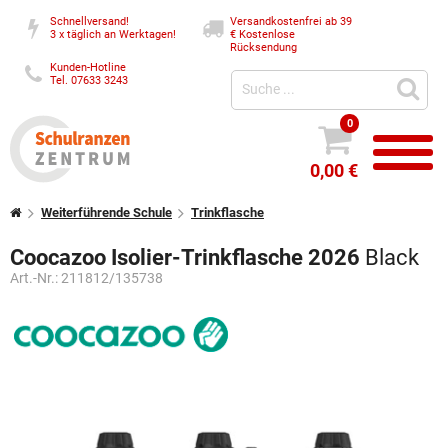
Schnellversand!
Versandkostenfrei ab 39
3 x täglich an Werktagen!
€
Kostenlose
Rücksendung
Kunden-Hotline
Tel. 07633 3243
0
0,00 €
Weiterführende Schule
Trinkflasche
Coocazoo Isolier-Trinkflasche 2026
Black
Art.-Nr.:
211812/135738