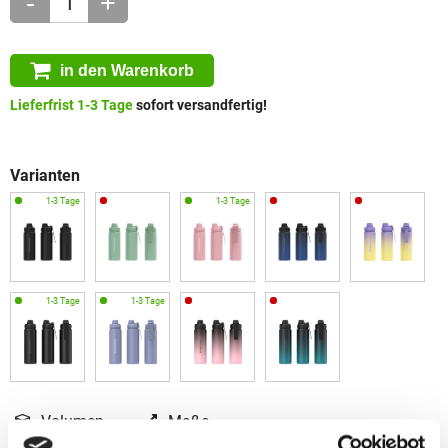
-
+
in den Warenkorb
Lieferfrist 1-3 Tage
sofort versandfertig!
Varianten
Volumen
Maße
0.7 L L
27x8 cm