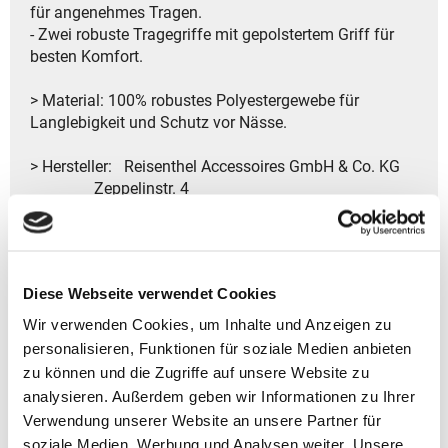
für angenehmes Tragen.
- Zwei robuste Tragegriffe mit gepolstertem Griff für
besten Komfort.
> Material: 100% robustes Polyestergewebe für
Langlebigkeit und Schutz vor Nässe.
> Hersteller: Reisenthel Accessoires GmbH & Co. KG
Zeppelinstr. 4
82205 Gilching
Deutschland
- Kontakt:
Tel.: +49 8105 772920
Diese Webseite verwendet Cookies
Fax: +49 8105 77292-920
E-Mail: service@reisenthel.com
Wir verwenden Cookies, um Inhalte und Anzeigen zu
personalisieren, Funktionen für soziale Medien anbieten
zu können und die Zugriffe auf unsere Website zu
analysieren. Außerdem geben wir Informationen zu Ihrer
Gutscheine bestellen
Verwendung unserer Website an unsere Partner für
soziale Medien, Werbung und Analysen weiter. Unsere