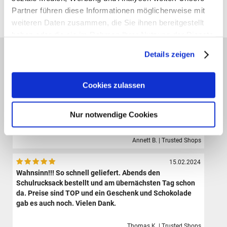
Partner führen diese Informationen möglicherweise mit
Alle Preise verstehen sich inklusive der gesetzl. MwSt. und zzgl.
Versand
(ab 39,00 € Bestellwert versandkostenfrei!)
weiteren Daten zusammen, die Sie ihnen bereitgestellt
haben oder die sie im Rahmen Ihrer Nutzung der Dienste
gesammelt haben.
Das sagen unsere Kunden:
Details zeigen
09.08.2024
Der Shop hat eine sehr große Auswahl hochwertiger
Cookies zulassen
Sporttaschen, Schulranzen und Zubehör.Die Bestellung
ist sehr einfach und der Versand erfolgte sehr schnell.
Ich bin sehr zufrieden und werde definitiv wieder hier
Nur notwendige Cookies
bestellen.
Annett B. | Trusted Shops
15.02.2024
Wahnsinn!!! So schnell geliefert. Abends den
Schulrucksack bestellt und am übernächsten Tag schon
da. Preise sind TOP und ein Geschenk und Schokolade
gab es auch noch. Vielen Dank.
Thomas K. | Trusted Shops