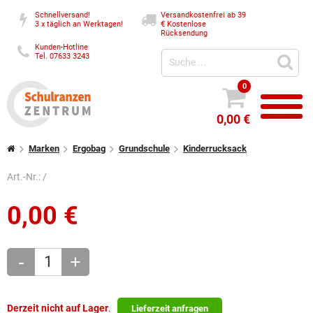
Schnellversand!
Versandkostenfrei ab 39
3 x täglich an Werktagen!
€
Kostenlose
Rücksendung
Kunden-Hotline
Tel. 07633 3243
0
0,00 €
Marken
Ergobag
Grundschule
Kinderrucksack
Art.-Nr.:
/
0,00
€
-
+
Derzeit nicht auf Lager
.
Lieferzeit anfragen