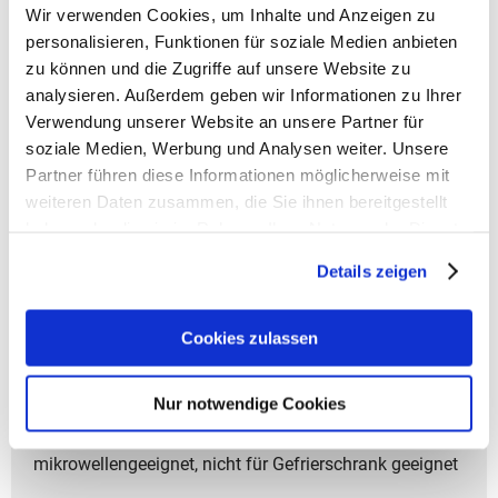
Wir verwenden Cookies, um Inhalte und Anzeigen zu
personalisieren, Funktionen für soziale Medien anbieten
zu können und die Zugriffe auf unsere Website zu
Ergobag Zubehör
analysieren. Außerdem geben wir Informationen zu Ihrer
Verwendung unserer Website an unsere Partner für
> Artikelbeschreibung Ergobag Kunststoff-Brotdose
soziale Medien, Werbung und Analysen weiter. Unsere
- Gewicht: 210 g
Partner führen diese Informationen möglicherweise mit
- Größe: 17 x 7 x 14 cm (BxTxH)
weiteren Daten zusammen, die Sie ihnen bereitgestellt
haben oder die sie im Rahmen Ihrer Nutzung der Dienste
> Material: - leichter, stabiler Kunststoff (Polypropylen)
gesammelt haben.
- BPA-frei
Details zeigen
• Ideale Größe für Grundschule und Kindergarten
Cookies zulassen
• Viele Farb-Ausführungen passend zu den
Schulranzen
• Mit Trennfach für Obst und Gemüse
Nur notwendige Cookies
• Neutral in Geruch und Geschmack
• Spülmaschinengeeignet bis 45°C, nicht
mikrowellengeeignet, nicht für Gefrierschrank geeignet