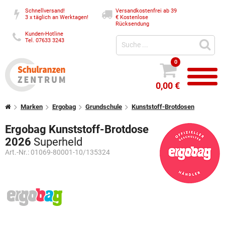
Schnellversand!
Versandkostenfrei ab 39
3 x täglich an Werktagen!
€
Kostenlose
Rücksendung
Kunden-Hotline
Tel. 07633 3243
0
0,00 €
Marken
Ergobag
Grundschule
Kunststoff-Brotdosen
Ergobag Kunststoff-Brotdose
2026
Superheld
Art.-Nr.:
01069-80001-10/135324