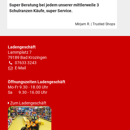
Super Beratung bei jedem unserer mittlerweile 3
Schulranzen Käufe, super Service.
Mirjam R. | Trusted Shops
Ladengeschäft
Lammplatz 7
79189 Bad Krozingen
07633 3243
E-Mail
Öffnungszeiten Ladengeschäft
Mo-Fr 9.30 - 18.00 Uhr
Sa 9.30 - 16.00 Uhr
Zum Ladengeschäft