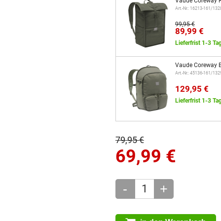
Vaude Coreway R
Art.-Nr.: 16213-161/13
99,95 €
89,99 €
Lieferfrist 1-3 Ta
Vaude Coreway B
Art.-Nr.: 45136-161/13
129,95 €
Lieferfrist 1-3 Ta
79,95 €
69,99
€
-
+