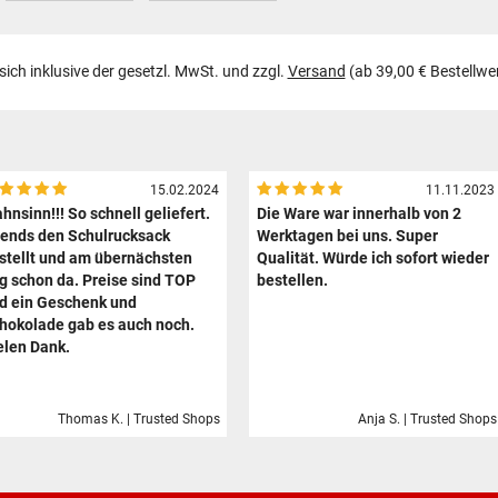
 sich inklusive der gesetzl. MwSt. und zzgl.
Versand
(ab 39,00 € Bestellwe
15.02.2024
11.11.2023
hnsinn!!! So schnell geliefert.
Die Ware war innerhalb von 2
ends den Schulrucksack
Werktagen bei uns. Super
stellt und am übernächsten
Qualität. Würde ich sofort wieder
g schon da. Preise sind TOP
bestellen.
d ein Geschenk und
hokolade gab es auch noch.
elen Dank.
Thomas K. | Trusted Shops
Anja S. | Trusted Shops