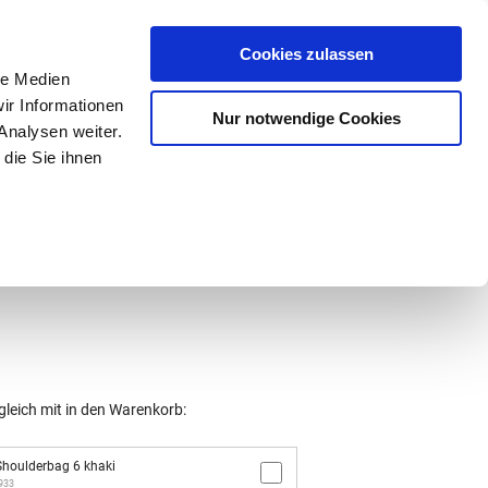
Mein Konto
den-Hotline
. 07633 3243
Cookies zulassen
0
le Medien
ir Informationen
Nur notwendige Cookies
0,00 €
Analysen weiter.
die Sie ihnen
ke
Taschen
Zubehör
gleich mit in den Warenkorb:
houlderbag 6 khaki
2933