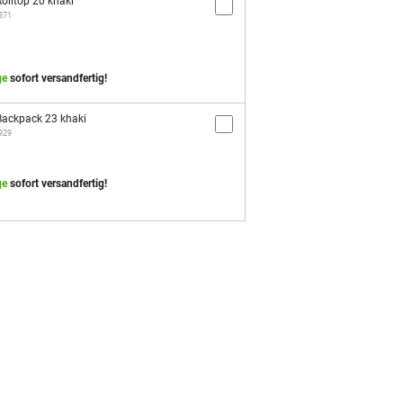
olltop 20 khaki
2871
ge
sofort versandfertig!
ackpack 23 khaki
2929
ge
sofort versandfertig!