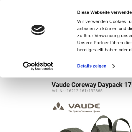
bestellen und ausdrucken
GUTSCHEINE
Diese Webseite verwende
Wir verwenden Cookies, um
anbieten zu können und di
zu Ihrer Verwendung unser
Unsere Partner führen die
bereitgestellt haben oder
Marken
Vorschule
Details zeigen
Rucksäcke
Rucksäcke
Vaude Coreway Daypack 1
Art.-Nr.:
16212-161/132865