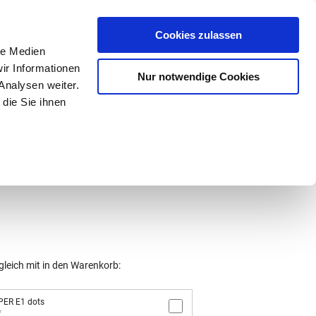
Mein Konto
den-Hotline
. 07633 3243
Cookies zulassen
0
le Medien
ir Informationen
Nur notwendige Cookies
0,00 €
Analysen weiter.
die Sie ihnen
ke
Taschen
Zubehör
gleich mit in den Warenkorb:
PER E1 dots
7