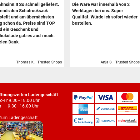
hnsinn!!! So schnell geliefert.
Die Ware war innerhalb von 2
ends den Schulrucksack
Werktagen bei uns. Super
stellt und am übernächsten
Qualität. Würde ich sofort wieder
g schon da. Preise sind TOP
bestellen.
d ein Geschenk und
hokolade gab es auch noch.
elen Dank.
Thomas K. | Trusted Shops
Anja S. | Trusted Shops
ffnungszeiten Ladengeschäft
o-Fr 9.30 - 18.00 Uhr
a 9.30 - 16.00 Uhr
Zum Ladengeschäft