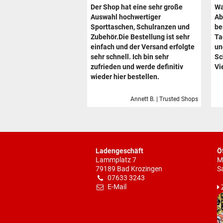
Der Shop hat eine sehr große
Wa
Auswahl hochwertiger
Ab
Sporttaschen, Schulranzen und
be
Zubehör.Die Bestellung ist sehr
Ta
einfach und der Versand erfolgte
un
sehr schnell. Ich bin sehr
Sc
zufrieden und werde definitiv
Vi
wieder hier bestellen.
Annett B. | Trusted Shops
Ladengeschäft
Ö
Lammplatz 7
M
79189 Bad Krozingen
S
07633 3243
E-Mail