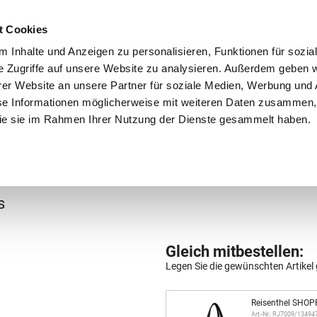
Schnellversand!
Versandkostenfrei ab 39 €
Kun
3 x täglich an Werktagen!
Kostenlose Rücksendung
Tel
t Cookies
 Inhalte und Anzeigen zu personalisieren, Funktionen für sozia
e Zugriffe auf unsere Website zu analysieren. Außerdem geben w
er Website an unsere Partner für soziale Medien, Werbung und 
se Informationen möglicherweise mit weiteren Daten zusammen, 
 die sie im Rahmen Ihrer Nutzung der Dienste gesammelt haben.
Grundschule
Weiterführende Schule
Rucksäc
s
Gleich mitbestellen:
Legen Sie die gewünschten Artikel 
Reisenthel SHOP
Art.-Nr.: RJ7009/13494