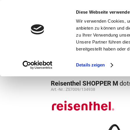
bestellen und ausdrucken
GUTSCHEINE
Diese Webseite verwende
Wir verwenden Cookies, um
anbieten zu können und di
zu Ihrer Verwendung unser
Unsere Partner führen die
bereitgestellt haben oder
Marken
Vorschule
Details zeigen
Schultertaschen
Schultertaschen
Reisenthel SHOPPER M
dot
Art.-Nr.:
ZS7009/134938