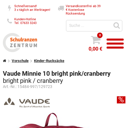
Schnellversand!
Versandkostenfrei ab 39
3 x täglich an Werktagen!
€
Kostenlose
Rücksendung
Kunden-Hotline
Tel. 07633 3243
0
0,00 €
Vorschule
Kinder-Rucksäcke
Vaude Minnie 10 bright pink/cranberry
bright pink / cranberry
Art.-Nr.:
15484-997/129723
%