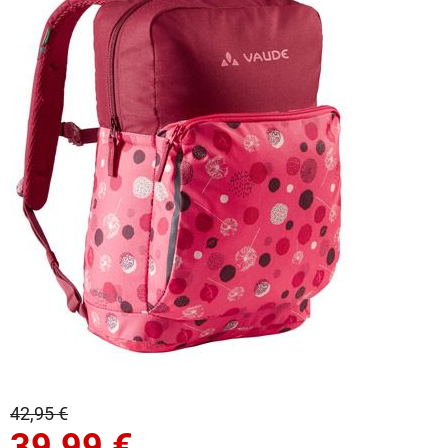
42,95 €
39,99
€