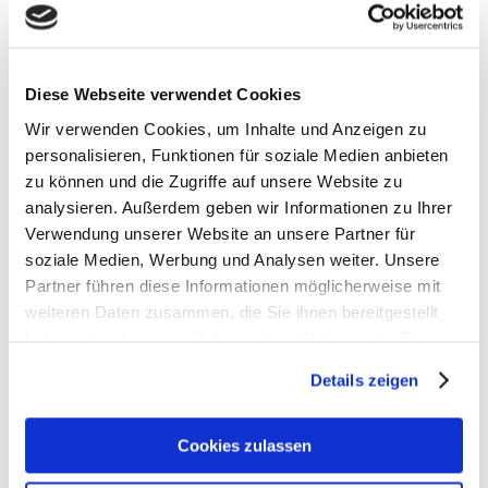
- Größe: 34x23x16 cm (HxBxT)
- Modelljahr: 2024
- Die Easy Fit Schultergurte sind für kleine Kinder
einfach zu bedienen.
Diese Webseite verwendet Cookies
- Der Brustgurt lässt sich verstellen und wächst mit
Wir verwenden Cookies, um Inhalte und Anzeigen zu
dem Kind mit.
personalisieren, Funktionen für soziale Medien anbieten
- Praktische Fronttasche mit Reißverschluss für
schnellen Zugriff.
zu können und die Zugriffe auf unsere Website zu
- Die elastische Seitentasche passt sich flexibel an.
analysieren. Außerdem geben wir Informationen zu Ihrer
- Leicht zu greifende Reißverschlüsse für einfache
Verwendung unserer Website an unsere Partner für
Handhabung.
soziale Medien, Werbung und Analysen weiter. Unsere
- Ein Namensschild innen verhindert Verwechslungen.
Partner führen diese Informationen möglicherweise mit
- Die ideale Tasche für jedes Abenteuer-robust,
weiteren Daten zusammen, die Sie ihnen bereitgestellt
komfortabel und perfekt geeignet für Schule, Sport und
haben oder die sie im Rahmen Ihrer Nutzung der Dienste
Reisen,
gesammelt haben.
damit Kinder draußen aktiv die Welt entdecken
Details zeigen
können.
- Garantiedauer: Gesetzliche Gewährleistungsfrist von
Cookies zulassen
2 Jahren