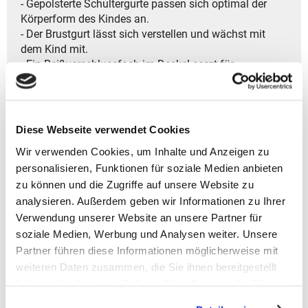
- Gepolsterte Schultergurte passen sich optimal der
Körperform des Kindes an.
- Der Brustgurt lässt sich verstellen und wächst mit
dem Kind mit.
- Ein Reißverschlussfach im Deckel sorgt für
zusätzlichen Stauraum.
- Zwei Außentaschen aus Netz bieten Platz für kleine
Gegenstände.
- Front-Tasche mit Reißverschluss.
Diese Webseite verwendet Cookies
- Eine Halterung für Stöcke.
Wir verwenden Cookies, um Inhalte und Anzeigen zu
- Eine Schlaufe ermöglicht das Befestigen von kleiner
personalisieren, Funktionen für soziale Medien anbieten
Fundstücken wie Plüschtiere.
zu können und die Zugriffe auf unsere Website zu
- Kinderfreundliche Schnallen lassen sich einfach
öffnen und schließen.
analysieren. Außerdem geben wir Informationen zu Ihrer
- Ein Namensschild im Inneren bietet Platz für die
Verwendung unserer Website an unsere Partner für
persönliche Kennzeichnung.
soziale Medien, Werbung und Analysen weiter. Unsere
- Die ideale Tasche für jedes Abenteuer-robust,
Partner führen diese Informationen möglicherweise mit
komfortabel und perfekt geeignet für Schule, Sport und
weiteren Daten zusammen, die Sie ihnen bereitgestellt
Reisen,
haben oder die sie im Rahmen Ihrer Nutzung der Dienste
damit Kinder draußen aktiv die Welt entdecken
gesammelt haben.
können.