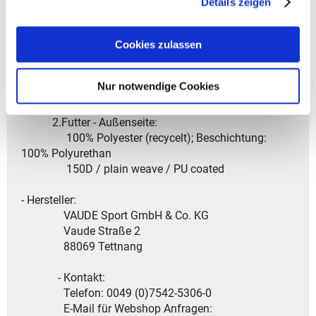
Details zeigen
- Garantiedauer: Gesetzliche Gewährleistungsfrist von
2 Jahren
Cookies zulassen
- Material: 1.Hauptstoff :
Nur notwendige Cookies
100% Polyester (recycelt)
600D / PU coated / plain weave
2.Futter - Außenseite:
100% Polyester (recycelt); Beschichtung:
100% Polyurethan
150D / plain weave / PU coated
- Hersteller:
VAUDE Sport GmbH & Co. KG
Vaude Straße 2
88069 Tettnang
- Kontakt:
Telefon: 0049 (0)7542-5306-0
E-Mail für Webshop Anfragen: