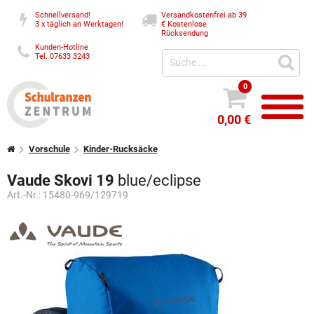
Schnellversand!
Versandkostenfrei ab 39
3 x täglich an Werktagen!
€
Kostenlose
Rücksendung
Kunden-Hotline
Tel. 07633 3243
0
0,00 €
Vorschule
Kinder-Rucksäcke
Vaude Skovi 19
blue/eclipse
Art.-Nr.:
15480-969/129719