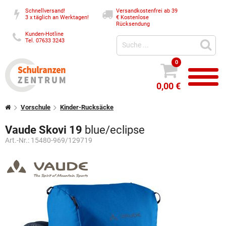
Schnellversand!
Versandkostenfrei ab 39
3 x täglich an Werktagen!
€
Kostenlose
Rücksendung
Kunden-Hotline
Tel. 07633 3243
0
0,00 €
Vorschule
Kinder-Rucksäcke
Vaude Skovi 19
blue/eclipse
Art.-Nr.:
15480-969/129719