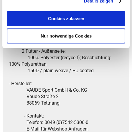
Details zeigen
- Garantiedauer: Gesetzliche Gewährleistungsfrist von
2 Jahren
Cookies zulassen
- Material: 1.Hauptstoff :
Nur notwendige Cookies
100% Polyester (recycelt)
600D / PU coated / plain weave
2.Futter - Außenseite:
100% Polyester (recycelt); Beschichtung:
100% Polyurethan
150D / plain weave / PU coated
- Hersteller:
VAUDE Sport GmbH & Co. KG
Vaude Straße 2
88069 Tettnang
- Kontakt:
Telefon: 0049 (0)7542-5306-0
E-Mail für Webshop Anfragen: