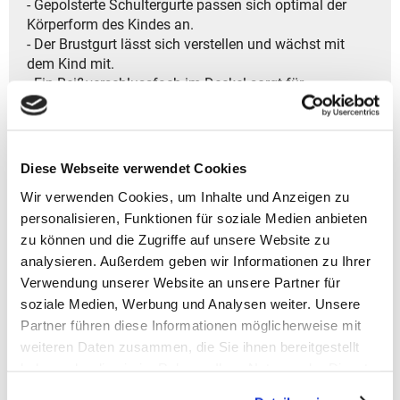
- Gepolsterte Schultergurte passen sich optimal der
Körperform des Kindes an.
- Der Brustgurt lässt sich verstellen und wächst mit
dem Kind mit.
- Ein Reißverschlussfach im Deckel sorgt für
zusätzlichen Stauraum.
- Zwei Außentaschen aus Netz bieten Platz für kleine
Gegenstände.
- Front-Tasche mit Reißverschluss.
Diese Webseite verwendet Cookies
- Eine Halterung für Stöcke.
Wir verwenden Cookies, um Inhalte und Anzeigen zu
- Eine Schlaufe ermöglicht das Befestigen von kleiner
personalisieren, Funktionen für soziale Medien anbieten
Fundstücken wie Plüschtiere.
zu können und die Zugriffe auf unsere Website zu
- Kinderfreundliche Schnallen lassen sich einfach
öffnen und schließen.
analysieren. Außerdem geben wir Informationen zu Ihrer
- Ein Namensschild im Inneren bietet Platz für die
Verwendung unserer Website an unsere Partner für
persönliche Kennzeichnung.
soziale Medien, Werbung und Analysen weiter. Unsere
- Die ideale Tasche für jedes Abenteuer-robust,
Partner führen diese Informationen möglicherweise mit
komfortabel und perfekt geeignet für Schule, Sport und
weiteren Daten zusammen, die Sie ihnen bereitgestellt
Reisen,
haben oder die sie im Rahmen Ihrer Nutzung der Dienste
damit Kinder draußen aktiv die Welt entdecken
gesammelt haben.
können.