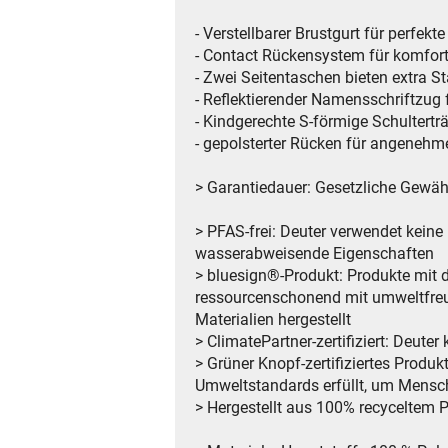
- Verstellbarer Brustgurt für perfek
- Contact Rückensystem für komfor
- Zwei Seitentaschen bieten extra 
- Reflektierender Namensschriftzug 
- Kindgerechte S-förmige Schultert
- gepolsterter Rücken für angeneh
> Garantiedauer: Gesetzliche Gewähr
> PFAS-frei: Deuter verwendet kein
wasserabweisende Eigenschaften
> bluesign®-Produkt: Produkte mit 
ressourcenschonend mit umweltfre
Materialien hergestellt
> ClimatePartner-zertifiziert: Deut
> Grüner Knopf-zertifiziertes Produkt
Umweltstandards erfüllt, um Mensc
> Hergestellt aus 100% recyceltem 