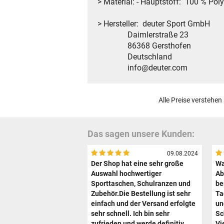
> Material: - Hauptstoff: 100 %
> Hersteller: deuter Sport GmbH
Daimlerstraße 23
86368 Gersthofen
Deutschland
info@deuter.com
Alle Preise verstehen
Das sagen unsere Kunden:
09.08.2024
Der Shop hat eine sehr große
Wa
Auswahl hochwertiger
Ab
Sporttaschen, Schulranzen und
be
Zubehör.Die Bestellung ist sehr
Ta
einfach und der Versand erfolgte
un
sehr schnell. Ich bin sehr
Sc
zufrieden und werde definitiv
Vi