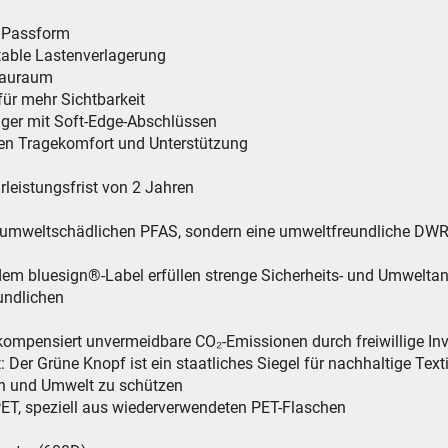
te Passform
table Lastenverlagerung
Stauraum
für mehr Sichtbarkeit
räger mit Soft-Edge-Abschlüssen
men Tragekomfort und Unterstützung
leistungsfrist von 2 Jahren
e umweltschädlichen PFAS, sondern eine umweltfreundliche DWR
dem bluesign®-Label erfüllen strenge Sicherheits- und Umwelt
undlichen
er kompensiert unvermeidbare CO₂-Emissionen durch freiwillige In
: Der Grüne Knopf ist ein staatliches Siegel für nachhaltige Text
h und Umwelt zu schützen
PET, speziell aus wiederverwendeten PET-Flaschen