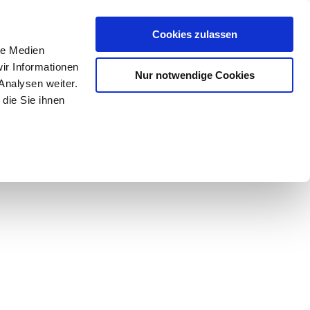
Mein Konto
den-Hotline
. 07633 3243
Cookies zulassen
0
le Medien
ir Informationen
Nur notwendige Cookies
0,00 €
Analysen weiter.
die Sie ihnen
ke
Taschen
Zubehör