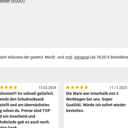
 Polyester (600D)
 sich inklusive der gesetzl. MwSt. und zzgl.
Versand
(ab 39,00 € Bestellwe
15.02.2024
11.11.2023
hnsinn!!! So schnell geliefert.
Die Ware war innerhalb von 2
ends den Schulrucksack
Werktagen bei uns. Super
stellt und am übernächsten
Qualität. Würde ich sofort wieder
g schon da. Preise sind TOP
bestellen.
d ein Geschenk und
hokolade gab es auch noch.
elen Dank.