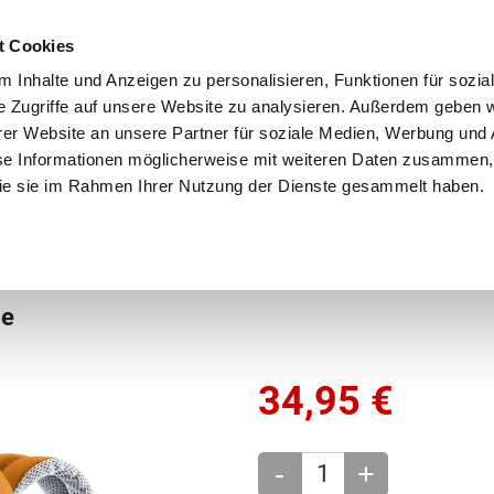
Schnellversand!
Versandkostenfrei ab 39 €
Kun
3 x täglich an Werktagen!
Kostenlose Rücksendung
Tel
t Cookies
 Inhalte und Anzeigen zu personalisieren, Funktionen für sozia
e Zugriffe auf unsere Website zu analysieren. Außerdem geben w
er Website an unsere Partner für soziale Medien, Werbung und 
se Informationen möglicherweise mit weiteren Daten zusammen, 
 die sie im Rahmen Ihrer Nutzung der Dienste gesammelt haben.
Grundschule
Weiterführende Schule
Rucksäc
le
34,95
€
-
+