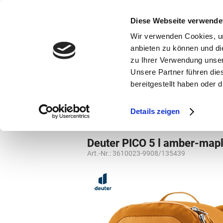
bestellen und ausdrucken
GUTSCHEINE
Diese Webseite verwende
Wir verwenden Cookies, um
anbieten zu können und di
zu Ihrer Verwendung unser
Unsere Partner führen die
bereitgestellt haben oder
Marken
Vorschule
Details zeigen
Vorschule
Kindergartenrucksack
Deuter PICO 5 l amber-map
Art.-Nr.:
3610023-9908/135439