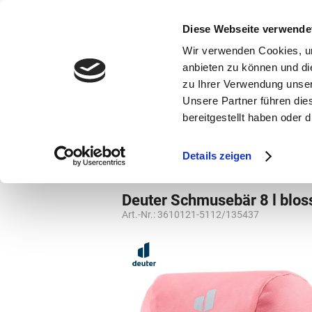
bestellen und ausdrucken
GUTSCHEINE
Diese Webseite verwende
Wir verwenden Cookies, um
anbieten zu können und di
zu Ihrer Verwendung unser
Unsere Partner führen die
bereitgestellt haben oder
Marken
Vorschule
Details zeigen
Vorschule
Kindergartenrucksack
Deuter Schmusebär 8 l blo
Art.-Nr.:
3610121-5112/135437