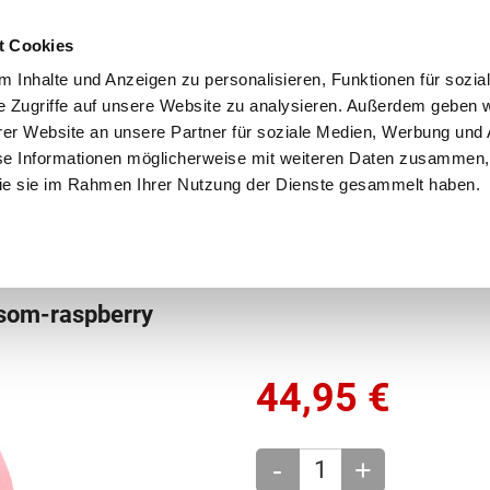
Schnellversand!
Versandkostenfrei ab 39 €
Kun
3 x täglich an Werktagen!
Kostenlose Rücksendung
Tel
t Cookies
 Inhalte und Anzeigen zu personalisieren, Funktionen für sozia
e Zugriffe auf unsere Website zu analysieren. Außerdem geben w
er Website an unsere Partner für soziale Medien, Werbung und 
se Informationen möglicherweise mit weiteren Daten zusammen, 
 die sie im Rahmen Ihrer Nutzung der Dienste gesammelt haben.
Grundschule
Weiterführende Schule
Rucksäc
ssom-raspberry
44,95
€
-
+