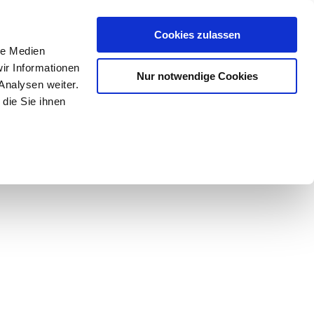
Mein Konto
den-Hotline
. 07633 3243
Cookies zulassen
0
le Medien
ir Informationen
Nur notwendige Cookies
0,00 €
Analysen weiter.
die Sie ihnen
ke
Taschen
Zubehör