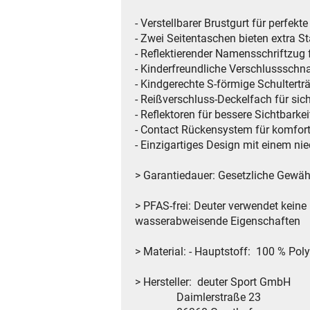
- Verstellbarer Brustgurt für perfek
- Zwei Seitentaschen bieten extra 
- Reflektierender Namensschriftzug 
- Kinderfreundliche Verschlussschna
- Kindgerechte S-förmige Schultert
- Reißverschluss-Deckelfach für sic
- Reflektoren für bessere Sichtbarkei
- Contact Rückensystem für komfor
- Einzigartiges Design mit einem ni
> Garantiedauer: Gesetzliche Gewähr
> PFAS-frei: Deuter verwendet kein
wasserabweisende Eigenschaften
> Material: - Hauptstoff: 100 %
> Hersteller: deuter Sport GmbH
Daimlerstraße 23