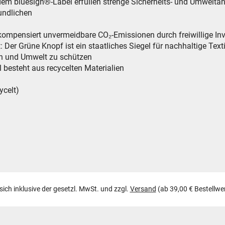
dem bluesign®-Label erfüllen strenge Sicherheits- und Umwelt
undlichen
er kompensiert unvermeidbare CO₂-Emissionen durch freiwillige In
: Der Grüne Knopf ist ein staatliches Siegel für nachhaltige Text
h und Umwelt zu schützen
l besteht aus recycelten Materialien
ycelt)
 sich inklusive der gesetzl. MwSt. und zzgl.
Versand
(ab 39,00 € Bestellwe