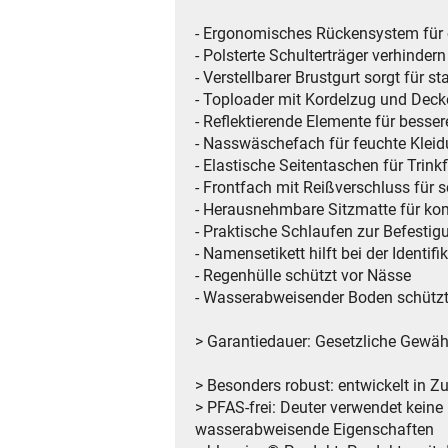
- Ergonomisches Rückensystem für
- Polsterte Schulterträger verhinder
- Verstellbarer Brustgurt sorgt für st
- Toploader mit Kordelzug und Deck
- Reflektierende Elemente für besser
- Nasswäschefach für feuchte Klei
- Elastische Seitentaschen für Trink
- Frontfach mit Reißverschluss für 
- Herausnehmbare Sitzmatte für kom
- Praktische Schlaufen zur Befest
- Namensetikett hilft bei der Identifi
- Regenhülle schützt vor Nässe
- Wasserabweisender Boden schützt
> Garantiedauer: Gesetzliche Gewähr
> Besonders robust: entwickelt in 
> PFAS-frei: Deuter verwendet kein
wasserabweisende Eigenschaften