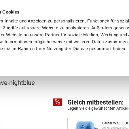
Schnellversand!
Versandkostenfrei ab 39 €
Kun
3 x täglich an Werktagen!
Kostenlose Rücksendung
Tel
t Cookies
 Inhalte und Anzeigen zu personalisieren, Funktionen für sozia
e Zugriffe auf unsere Website zu analysieren. Außerdem geben w
er Website an unsere Partner für soziale Medien, Werbung und 
se Informationen möglicherweise mit weiteren Daten zusammen, 
 die sie im Rahmen Ihrer Nutzung der Dienste gesammelt haben.
Grundschule
Weiterführende Schule
Rucksäc
ve-nightblue
%
Gleich mitbestellen:
Legen Sie die gewünschten Artikel 
Deuter WALDFUCH
Art.-Nr.: 3610325-1399