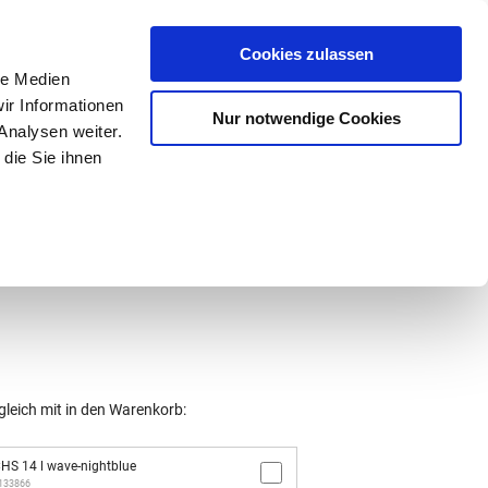
Mein Konto
den-Hotline
. 07633 3243
Cookies zulassen
0
le Medien
ir Informationen
Nur notwendige Cookies
0,00 €
Analysen weiter.
die Sie ihnen
ke
Taschen
Zubehör
gleich mit in den Warenkorb:
S 14 l wave-nightblue
/133866