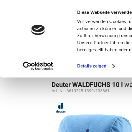
bestellen und ausdrucken
GUTSCHEINE
Diese Webseite verwende
Wir verwenden Cookies, um
anbieten zu können und di
zu Ihrer Verwendung unser
Unsere Partner führen die
bereitgestellt haben oder
Marken
Vorschule
Details zeigen
Vorschule
Kindergartenrucksack
Deuter WALDFUCHS 10 l
wa
Art.-Nr.:
3610225-1399/133861