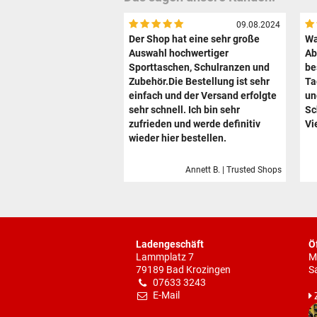
09.08.2024
Der Shop hat eine sehr große
Wa
Auswahl hochwertiger
Ab
Sporttaschen, Schulranzen und
be
Zubehör.Die Bestellung ist sehr
Ta
einfach und der Versand erfolgte
un
sehr schnell. Ich bin sehr
Sc
zufrieden und werde definitiv
Vi
wieder hier bestellen.
Annett B. | Trusted Shops
Ladengeschäft
Ö
Lammplatz 7
M
79189 Bad Krozingen
S
07633 3243
E-Mail