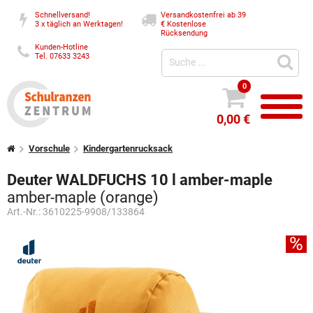
Schnellversand!
Versandkostenfrei ab 39
3 x täglich an Werktagen!
€
Kostenlose
Rücksendung
Kunden-Hotline
Tel. 07633 3243
0
0,00 €
Vorschule
Kindergartenrucksack
Deuter WALDFUCHS 10 l amber-maple
amber-maple (orange)
Art.-Nr.:
3610225-9908/133864
%