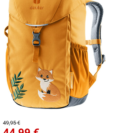
49,95 €
44,99
€