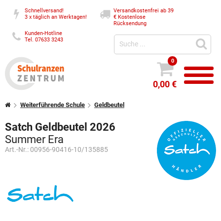
Schnellversand!
Versandkostenfrei ab 39
3 x täglich an Werktagen!
€
Kostenlose
Rücksendung
Kunden-Hotline
Tel. 07633 3243
0
0,00 €
Weiterführende Schule
Geldbeutel
Satch Geldbeutel 2026
Summer Era
Art.-Nr.:
00956-90416-10/135885