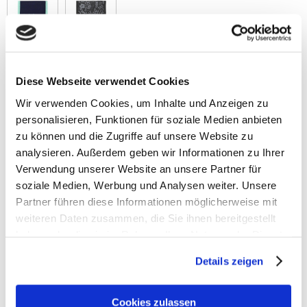
Gewicht
Maße
60 g
9x13x2 cm
Diese Webseite verwendet Cookies
Material
Wir verwenden Cookies, um Inhalte und Anzeigen zu
100 % recyceltes Polyester
personalisieren, Funktionen für soziale Medien anbieten
zu können und die Zugriffe auf unsere Website zu
analysieren. Außerdem geben wir Informationen zu Ihrer
Verwendung unserer Website an unsere Partner für
soziale Medien, Werbung und Analysen weiter. Unsere
Partner führen diese Informationen möglicherweise mit
weiteren Daten zusammen, die Sie ihnen bereitgestellt
haben oder die sie im Rahmen Ihrer Nutzung der Dienste
gesammelt haben.
Details zeigen
Satch Zubehör
Cookies zulassen