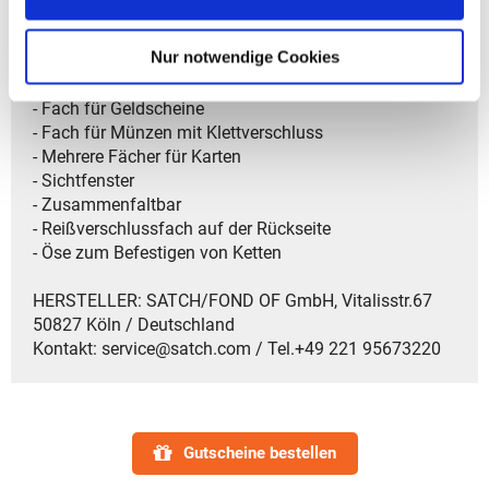
Artikelbeschreibung Satch Geldbeutel
- Gewicht: 60 g
Nur notwendige Cookies
- Größe: 13x2x8,5 cm (BxTxH)
- Material: aus recycelten PET-Flaschen
- Fach für Geldscheine
- Fach für Münzen mit Klettverschluss
- Mehrere Fächer für Karten
- Sichtfenster
- Zusammenfaltbar
- Reißverschlussfach auf der Rückseite
- Öse zum Befestigen von Ketten
HERSTELLER: SATCH/FOND OF GmbH, Vitalisstr.67
50827 Köln / Deutschland
Kontakt: service@satch.com / Tel.+49 221 95673220
Gutscheine bestellen