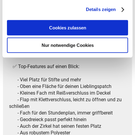
EVERY 2025
gesammelt haben.
Details zeigen
- Gewicht: ca. 170 g
- Volumen: ca. 1,5 l
- Größe: 6 x 24 x 11 cm (HxBxT)
Cookies zulassen
- Modelljahr: 2025
Nur notwendige Cookies
✨ Dein perfektes Schlampermäppchen – clever &
organisiert! ✨
✅ Top-Features auf einen Blick:
- Viel Platz für Stifte und mehr
- Oben eine Fläche für deinen Lieblingspatch
- Kleines Fach mit Reißverschluss im Deckel
- Flap mit Klettverschluss, leicht zu öffnen und zu
schließen
- Fach für den Stundenplan, immer griffbereit
- Geodreieck passt perfekt hinein
- Auch der Zirkel hat seinen festen Platz
- Aus robustem Polyester