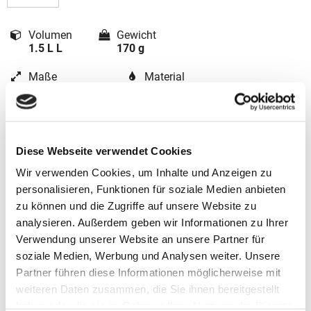
Volumen
Gewicht
1.5 L L
170 g
Maße
Material
6 x 24 x 11 cm
Polyester
Diese Webseite verwendet Cookies
Wir verwenden Cookies, um Inhalte und Anzeigen zu
personalisieren, Funktionen für soziale Medien anbieten
zu können und die Zugriffe auf unsere Website zu
analysieren. Außerdem geben wir Informationen zu Ihrer
Verwendung unserer Website an unsere Partner für
soziale Medien, Werbung und Analysen weiter. Unsere
Coocazoo Zubehör
Partner führen diese Informationen möglicherweise mit
weiteren Daten zusammen, die Sie ihnen bereitgestellt
Artikelbeschreibung Coocazoo Schlampermäppchen
haben oder die sie im Rahmen Ihrer Nutzung der Dienste