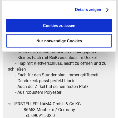
- Modelljahr: 2025
gesammelt haben.
Details zeigen
✨ Dein perfektes Schlampermäppchen – clever &
organisiert! ✨
Cookies zulassen
✅ Top-Features auf einen Blick:
Nur notwendige Cookies
- Viel Platz für Stifte und mehr
- Oben eine Fläche für deinen Lieblingspatch
- Kleines Fach mit Reißverschluss im Deckel
- Flap mit Klettverschluss, leicht zu öffnen und zu
schließen
- Fach für den Stundenplan, immer griffbereit
- Geodreieck passt perfekt hinein
- Auch der Zirkel hat seinen festen Platz
- Aus robustem Polyester
✨ HERSTELLER: HAMA GmbH & Co KG
86653 Monheim / Germany
Tel. 09091-502-0