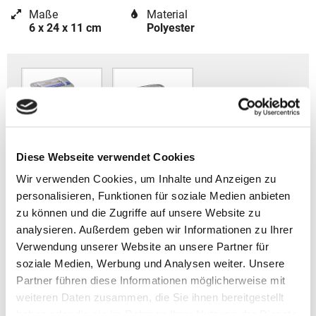
Maße
Material
6 x 24 x 11 cm
Polyester
Diese Webseite verwendet Cookies
Wir verwenden Cookies, um Inhalte und Anzeigen zu
personalisieren, Funktionen für soziale Medien anbieten
Coocazoo Zubehör
zu können und die Zugriffe auf unsere Website zu
analysieren. Außerdem geben wir Informationen zu Ihrer
Artikelbeschreibung Coocazoo Schlampermäppchen
Verwendung unserer Website an unsere Partner für
EVERY 2025
soziale Medien, Werbung und Analysen weiter. Unsere
Partner führen diese Informationen möglicherweise mit
- Gewicht: ca. 170 g
weiteren Daten zusammen, die Sie ihnen bereitgestellt
- Volumen: ca. 1,5 l
haben oder die sie im Rahmen Ihrer Nutzung der Dienste
- Größe: 6 x 24 x 11 cm (HxBxT)