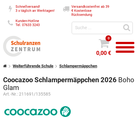
Schnellversand!
Versandkostenfrei ab 39
3 x täglich an Werktagen!
€
Kostenlose
Rücksendung
Kunden-Hotline
Tel. 07633 3243
0
0,00 €
Weiterführende Schule
Schlampermäppchen
Coocazoo Schlampermäppchen 2026
Boho
Glam
Art.-Nr.:
211691/135585