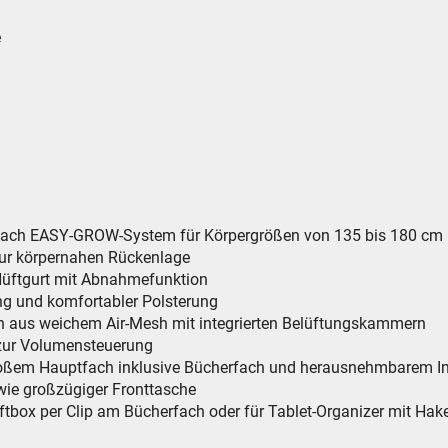
e
 nach EASY-GROW-System für Körpergrößen von 135 bis 180 cm
ur körpernahen Rückenlage
Hüftgurt mit Abnahmefunktion
ung und komfortabler Polsterung
ich aus weichem Air-Mesh mit integrierten Belüftungskammern
zur Volumensteuerung
 großem Hauptfach inklusive Bücherfach und herausnehmbarem Inn
ie großzügiger Fronttasche
eftbox per Clip am Bücherfach oder für Tablet-Organizer mit Hak