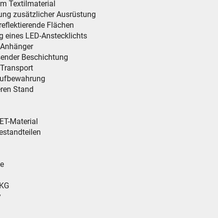
m Textilmaterial
ung zusätzlicher Ausrüstung
reflektierende Flächen
g eines LED-Anstecklichts
d Anhänger
sender Beschichtung
 Transport
 Aufbewahrung
heren Stand
PET-Material
estandteilen
ie
 KG
y