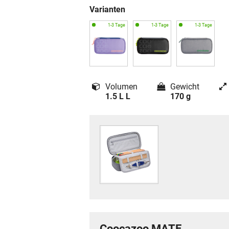
Varianten
Volumen
Gewicht
1.5 L L
170 g
Coocazoo MATE