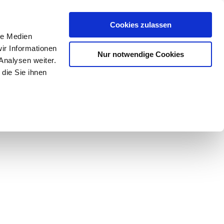
Mein Konto
den-Hotline
. 07633 3243
Cookies zulassen
0
le Medien
ir Informationen
Nur notwendige Cookies
0,00 €
Analysen weiter.
die Sie ihnen
ke
Taschen
Zubehör