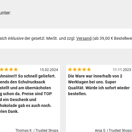
unter:
 sich inklusive der gesetzl. MwSt. und zzgl.
Versand
(ab 39,00 € Bestellwe
15.02.2024
11.11.2023
hnsinn!!! So schnell geliefert.
Die Ware war innerhalb von 2
ends den Schulrucksack
Werktagen bei uns. Super
stellt und am übernächsten
Qualität. Würde ich sofort wieder
g schon da. Preise sind TOP
bestellen.
d ein Geschenk und
hokolade gab es auch noch.
elen Dank.
Thomas K. | Trusted Shops
Anja S. | Trusted Shops