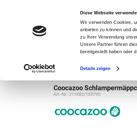
bestellen und ausdrucken
GUTSCHEINE
Diese Webseite verwende
Wir verwenden Cookies, um
anbieten zu können und di
zu Ihrer Verwendung unser
Unsere Partner führen die
bereitgestellt haben oder
Marken
Vorschule
Details zeigen
Weiterführende Schule
Schlampermäp
Coocazoo Schlampermäppch
Art.-Nr.:
211682/134795