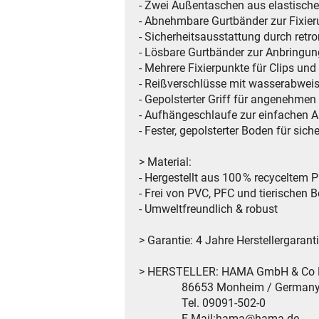
- Zwei Außentaschen aus elastische
- Abnehmbare Gurtbänder zur Fixier
- Sicherheitsausstattung durch retro
- Lösbare Gurtbänder zur Anbringun
- Mehrere Fixierpunkte für Clips un
- Reißverschlüsse mit wasserabwei
- Gepolsterter Griff für angenehmen
- Aufhängeschlaufe zur einfachen
- Fester, gepolsterter Boden für sic
> Material:
- Hergestellt aus 100 % recyceltem 
- Frei von PVC, PFC und tierischen B
- Umweltfreundlich & robust
> Garantie: 4 Jahre Herstellergarant
> HERSTELLER: HAMA GmbH & Co
86653 Monheim / German
Tel. 09091-502-0
E-Mail:hama@hama.de