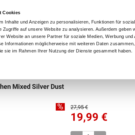
Schnellversand!
Versandkostenfrei ab 39 €
Kun
3 x täglich an Werktagen!
Kostenlose Rücksendung
Tel
t Cookies
 Inhalte und Anzeigen zu personalisieren, Funktionen für sozia
e Zugriffe auf unsere Website zu analysieren. Außerdem geben w
er Website an unsere Partner für soziale Medien, Werbung und 
se Informationen möglicherweise mit weiteren Daten zusammen, 
 die sie im Rahmen Ihrer Nutzung der Dienste gesammelt haben.
Grundschule
Weiterführende Schule
Rucksäc
pchen
en Mixed Silver Dust
%
27,95 €
19,99
€