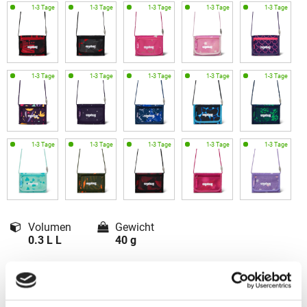
Volumen
Gewicht
0.3 L L
40 g
Maße
1 x 14 x 10 cm