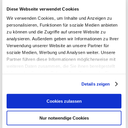
Material
Aus 0,8 recycelten PET-Flaschen (0,5 l)
Diese Webseite verwendet Cookies
Wir verwenden Cookies, um Inhalte und Anzeigen zu
personalisieren, Funktionen für soziale Medien anbieten
zu können und die Zugriffe auf unsere Website zu
analysieren. Außerdem geben wir Informationen zu Ihrer
Verwendung unserer Website an unsere Partner für
soziale Medien, Werbung und Analysen weiter. Unsere
Partner führen diese Informationen möglicherweise mit
weiteren Daten zusammen, die Sie ihnen bereitgestellt
haben oder die sie im Rahmen Ihrer Nutzung der Dienste
Ergobag Zubehör
gesammelt haben.
Details zeigen
Artikelbeschreibung Ergobag Regenschirm
Cookies zulassen
- Gewicht: 120 g
- Größe: 21x21x4 cm (B/H/T)
Nur notwendige Cookies
- Mit reflektierenden Ergobag Logos