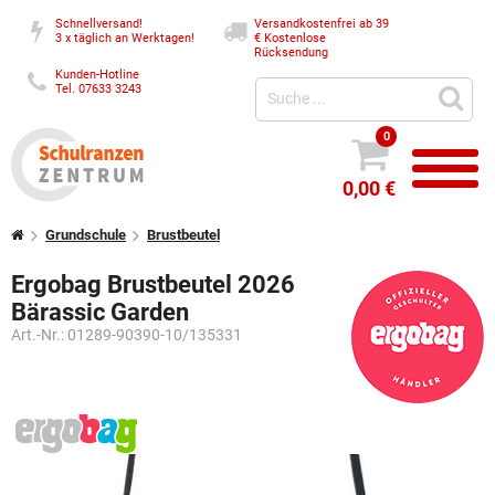
Schnellversand!
Versandkostenfrei ab 39
3 x täglich an Werktagen!
€
Kostenlose
Rücksendung
Kunden-Hotline
Tel. 07633 3243
0
0,00 €
Grundschule
Brustbeutel
Ergobag Brustbeutel 2026
Bärassic Garden
Art.-Nr.:
01289-90390-10/135331