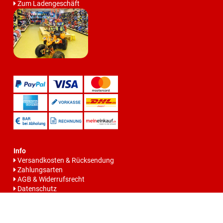
Zum Ladengeschäft
Info
Versandkosten & Rücksendung
Zahlungsarten
AGB & Widerrufsrecht
Datenschutz
Batteriegesetzhinweise
Impressum
Vertrag widerrrufen