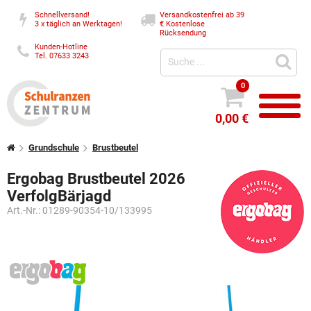
Schnellversand!
Versandkostenfrei ab 39
3 x täglich an Werktagen!
€
Kostenlose
Rücksendung
Kunden-Hotline
Tel. 07633 3243
0
0,00 €
Grundschule
Brustbeutel
Ergobag Brustbeutel 2026
VerfolgBärjagd
Art.-Nr.:
01289-90354-10/133995