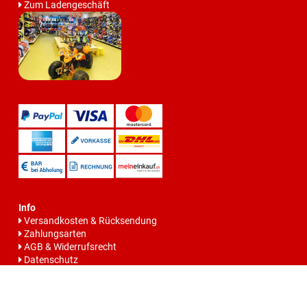
Zum Ladengeschäft
Info
Versandkosten & Rücksendung
Zahlungsarten
AGB & Widerrufsrecht
Datenschutz
Batteriegesetzhinweise
Impressum
Vertrag widerrrufen