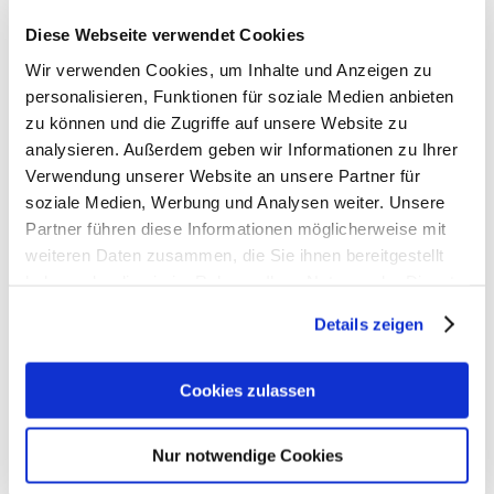
Material
Aus 0,8 recycelten PET-Flaschen (0,5 l)
Diese Webseite verwendet Cookies
Wir verwenden Cookies, um Inhalte und Anzeigen zu
personalisieren, Funktionen für soziale Medien anbieten
zu können und die Zugriffe auf unsere Website zu
analysieren. Außerdem geben wir Informationen zu Ihrer
Verwendung unserer Website an unsere Partner für
soziale Medien, Werbung und Analysen weiter. Unsere
Partner führen diese Informationen möglicherweise mit
weiteren Daten zusammen, die Sie ihnen bereitgestellt
haben oder die sie im Rahmen Ihrer Nutzung der Dienste
Ergobag Zubehör
gesammelt haben.
Details zeigen
Artikelbeschreibung Ergobag Regenschirm
Cookies zulassen
- Gewicht: 120 g
- Größe: 21x21x4 cm (B/H/T)
Nur notwendige Cookies
- Mit reflektierenden Ergobag Logos