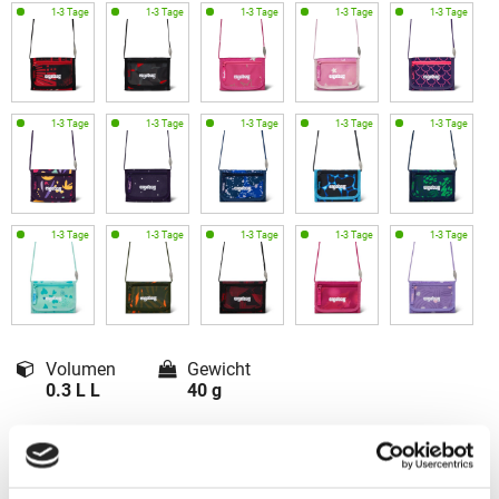
Volumen
Gewicht
0.3 L L
40 g
Maße
1 x 14 x 10 cm