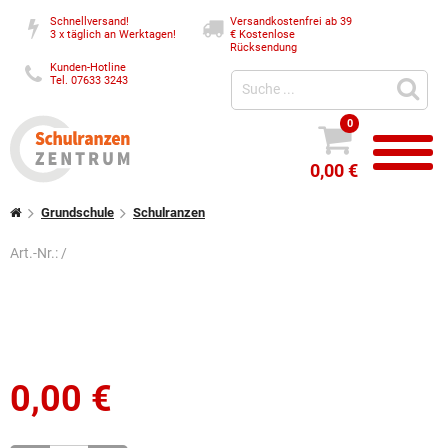
Schnellversand!
Versandkostenfrei ab 39
3 x täglich an Werktagen!
€
Kostenlose
Rücksendung
Kunden-Hotline
Tel. 07633 3243
0
0,00 €
Grundschule
Schulranzen
Art.-Nr.:
/
0,00
€