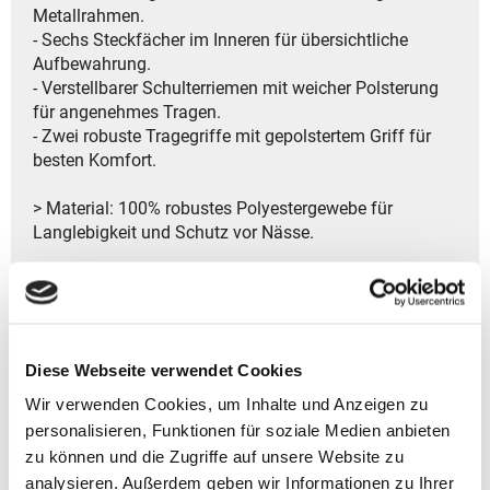
Metallrahmen.
- Sechs Steckfächer im Inneren für übersichtliche
Aufbewahrung.
- Verstellbarer Schulterriemen mit weicher Polsterung
für angenehmes Tragen.
- Zwei robuste Tragegriffe mit gepolstertem Griff für
besten Komfort.
> Material: 100% robustes Polyestergewebe für
Langlebigkeit und Schutz vor Nässe.
> Hersteller: Reisenthel Accessoires GmbH & Co. KG
Zeppelinstr. 4
82205 Gilching
Deutschland
Diese Webseite verwendet Cookies
- Kontakt:
Tel.: +49 8105 772920
Wir verwenden Cookies, um Inhalte und Anzeigen zu
Fax: +49 8105 77292-920
personalisieren, Funktionen für soziale Medien anbieten
E-Mail: service@reisenthel.com
zu können und die Zugriffe auf unsere Website zu
analysieren. Außerdem geben wir Informationen zu Ihrer