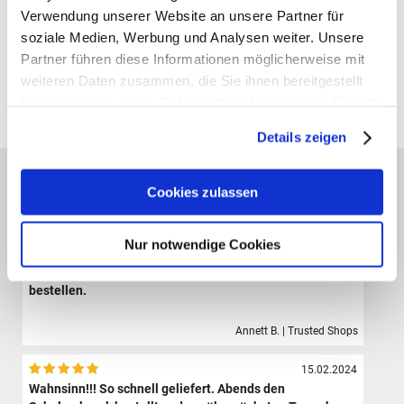
Verwendung unserer Website an unsere Partner für
soziale Medien, Werbung und Analysen weiter. Unsere
Gutscheine bestellen
Partner führen diese Informationen möglicherweise mit
weiteren Daten zusammen, die Sie ihnen bereitgestellt
Alle Preise verstehen sich inklusive der gesetzl. MwSt. und zzgl.
haben oder die sie im Rahmen Ihrer Nutzung der Dienste
Versand
(ab 39,00 € Bestellwert versandkostenfrei!)
gesammelt haben.
Details zeigen
Das sagen unsere Kunden:
Cookies zulassen
09.08.2024
Der Shop hat eine sehr große Auswahl hochwertiger
Sporttaschen, Schulranzen und Zubehör.Die Bestellung
Nur notwendige Cookies
ist sehr einfach und der Versand erfolgte sehr schnell.
Ich bin sehr zufrieden und werde definitiv wieder hier
bestellen.
Annett B. | Trusted Shops
15.02.2024
Wahnsinn!!! So schnell geliefert. Abends den