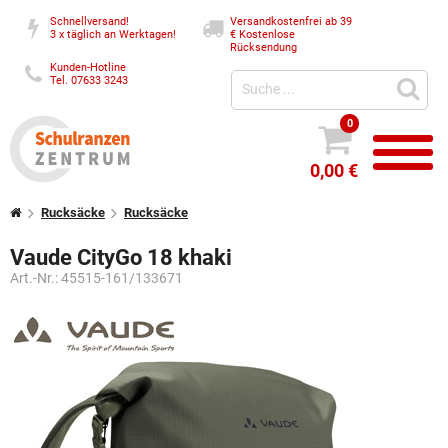
Schnellversand!
Versandkostenfrei ab 39
3 x täglich an Werktagen!
€
Kostenlose
Rücksendung
Kunden-Hotline
Tel. 07633 3243
0
0,00 €
Rucksäcke
Rucksäcke
Vaude CityGo 18 khaki
Art.-Nr.:
45515-161/133671