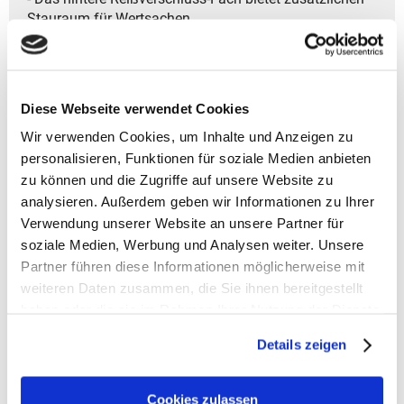
Stauraum für Wertsachen.
- Die ErgoShape-Schultergurte bieten hervorragende
Bewegungsfreiheit und hohen Tragekomfort.
- Der Tragegriff an der Oberseite ermöglicht bequemes
Anheben des Rucksacks.
Diese Webseite verwendet Cookies
- Ein gepolsterter Rücken sorgt für angenehmes Tragen,
Wir verwenden Cookies, um Inhalte und Anzeigen zu
auch bei längeren Einsätzen.
- Das Vent Comfort Kontaktrücken-System sorgt für
personalisieren, Funktionen für soziale Medien anbieten
optimale Belüftung und perfekten Sitz.
zu können und die Zugriffe auf unsere Website zu
- Ein Blinklichthalter sorgt für zusätzliche Sicherheit
analysieren. Außerdem geben wir Informationen zu Ihrer
und Sichtbarkeit.
Verwendung unserer Website an unsere Partner für
- Die Front-Tasche mit Reißverschluss bietet
soziale Medien, Werbung und Analysen weiter. Unsere
zusätzlichen Platz für kleinere Gegenstände.
Partner führen diese Informationen möglicherweise mit
- Ein Schlüsselhalter sorgt dafür, dass Ihre Schlüssel
weiteren Daten zusammen, die Sie ihnen bereitgestellt
immer griffbereit sind.
haben oder die sie im Rahmen Ihrer Nutzung der Dienste
- Die durchdachte Ausstattung, inklusive eines
gesammelt haben.
praktischen Tabletfachs, macht diesen Rucksack
Details zeigen
besonders funktional.
- Das Rückensystem bietet mit seiner komfortablen
Passform eine hervorragende Unterstützung.
Cookies zulassen