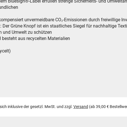
dem bluesign®-Label erfüllen strenge Sicherheits- und Umwelt
undlichen
er kompensiert unvermeidbare CO₂-Emissionen durch freiwillige In
: Der Grüne Knopf ist ein staatliches Siegel für nachhaltige Text
h und Umwelt zu schützen
l besteht aus recycelten Materialien
ycelt)
 sich inklusive der gesetzl. MwSt. und zzgl.
Versand
(ab 39,00 € Bestellwe