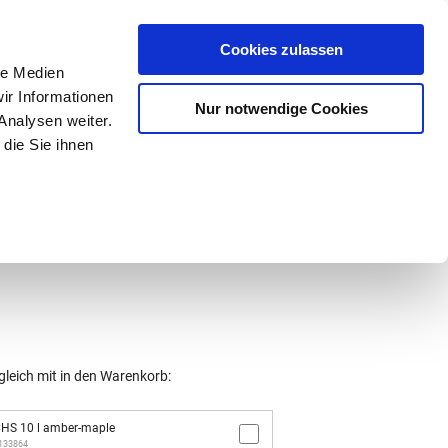
Mein Konto
den-Hotline
. 07633 3243
Cookies zulassen
0
le Medien
ir Informationen
Nur notwendige Cookies
0,00 €
Analysen weiter.
die Sie ihnen
ke
Taschen
Zubehör
gleich mit in den Warenkorb:
HS 10 l amber-maple
/133864