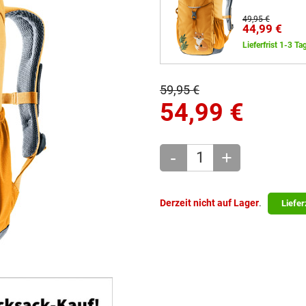
49,95 €
44,99 €
Lieferfrist 1-3 Ta
59,95 €
54,99
€
-
+
Derzeit nicht auf Lager
.
Liefer