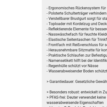
- Ergonomisches Rückensystem für
- Polsterte Schulterträger verhinder
- Verstellbarer Brustgurt sorgt für st
- Toploader mit Kordelzug und Deck
- Reflektierende Elemente für besser
- Nasswäschefach für feuchte Klei
- Elastische Seitentaschen für Trink
- Frontfach mit Reißverschluss für 
- Herausnehmbare Sitzmatte für kom
- Praktische Schlaufen zur Befest
- Namensetikett hilft bei der Identifi
- Regenhülle schützt vor Nässe
- Wasserabweisender Boden schützt
> Garantiedauer: Gesetzliche Gewähr
> Besonders robust: entwickelt in 
> PFAS-frei: Deuter verwendet kein
wasserabweisende Eigenschaften