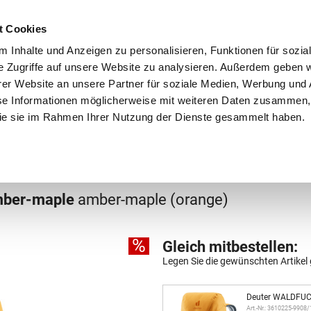
Schnellversand!
Versandkostenfrei ab 39 €
Kun
3 x täglich an Werktagen!
Kostenlose Rücksendung
Tel
t Cookies
 Inhalte und Anzeigen zu personalisieren, Funktionen für sozia
e Zugriffe auf unsere Website zu analysieren. Außerdem geben w
er Website an unsere Partner für soziale Medien, Werbung und 
se Informationen möglicherweise mit weiteren Daten zusammen, 
 die sie im Rahmen Ihrer Nutzung der Dienste gesammelt haben.
Grundschule
Weiterführende Schule
Rucksäc
mber-maple
amber-maple (orange)
%
Gleich mitbestellen:
Legen Sie die gewünschten Artikel 
Deuter WALDFUC
Art.-Nr.: 3610225-9908