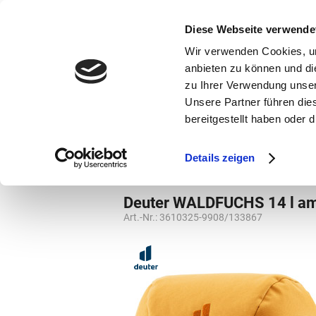
bestellen und ausdrucken
GUTSCHEINE
Diese Webseite verwende
Wir verwenden Cookies, um
anbieten zu können und di
zu Ihrer Verwendung unser
Unsere Partner führen die
bereitgestellt haben oder
Marken
Vorschule
Details zeigen
Vorschule
Kindergartenrucksack
Deuter WALDFUCHS 14 l a
Art.-Nr.:
3610325-9908/133867