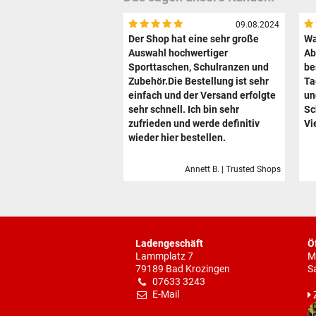
09.08.2024
Der Shop hat eine sehr große
Wa
Auswahl hochwertiger
Ab
Sporttaschen, Schulranzen und
be
Zubehör.Die Bestellung ist sehr
Ta
einfach und der Versand erfolgte
un
sehr schnell. Ich bin sehr
Sc
zufrieden und werde definitiv
Vi
wieder hier bestellen.
Annett B. | Trusted Shops
Ladengeschäft
Ö
Lammplatz 7
M
79189 Bad Krozingen
S
07633 3243
E-Mail