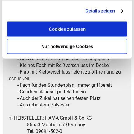
- Modelljahr: 2025
gesammelt haben.
Details zeigen
✨ Dein perfektes Schlampermäppchen – clever &
organisiert! ✨
Cookies zulassen
✅ Top-Features auf einen Blick:
Nur notwendige Cookies
- Viel Platz für Stifte und mehr
- Oben eine Fläche für deinen Lieblingspatch
- Kleines Fach mit Reißverschluss im Deckel
- Flap mit Klettverschluss, leicht zu öffnen und zu
schließen
- Fach für den Stundenplan, immer griffbereit
- Geodreieck passt perfekt hinein
- Auch der Zirkel hat seinen festen Platz
- Aus robustem Polyester
✨ HERSTELLER: HAMA GmbH & Co KG
86653 Monheim / Germany
Tel. 09091-502-0