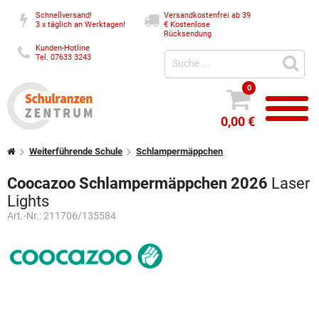
Schnellversand!
Versandkostenfrei ab 39
3 x täglich an Werktagen!
€
Kostenlose
Rücksendung
Kunden-Hotline
Tel. 07633 3243
0
0,00 €
Weiterführende Schule
Schlampermäppchen
Coocazoo Schlampermäppchen 2026
Laser
Lights
Art.-Nr.:
211706/135584