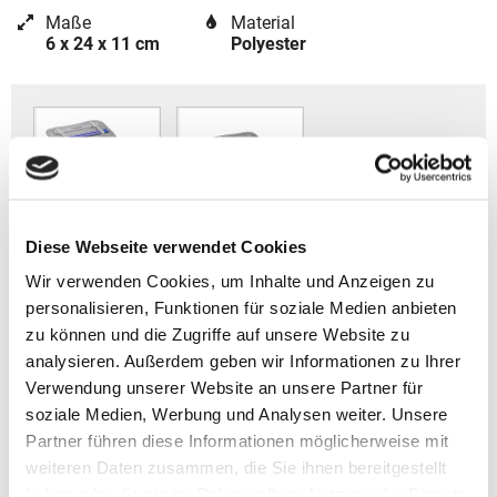
Maße
Material
6 x 24 x 11 cm
Polyester
Diese Webseite verwendet Cookies
Wir verwenden Cookies, um Inhalte und Anzeigen zu
personalisieren, Funktionen für soziale Medien anbieten
Coocazoo Zubehör
zu können und die Zugriffe auf unsere Website zu
analysieren. Außerdem geben wir Informationen zu Ihrer
Artikelbeschreibung Coocazoo Schlampermäppchen
Verwendung unserer Website an unsere Partner für
EVERY 2025
soziale Medien, Werbung und Analysen weiter. Unsere
Partner führen diese Informationen möglicherweise mit
- Gewicht: ca. 170 g
weiteren Daten zusammen, die Sie ihnen bereitgestellt
- Volumen: ca. 1,5 l
haben oder die sie im Rahmen Ihrer Nutzung der Dienste
- Größe: 6 x 24 x 11 cm (HxBxT)