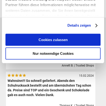
Partner führen diese Informationen möglicherweise mit
Alle Preise verstehen sich inklusive der gesetzl. MwSt. und zzgl.
Versand
(ab 39,00 € Bestellwert versandkostenfrei!)
weiteren Daten zusammen, die Sie ihnen bereitgestellt
haben oder die sie im Rahmen Ihrer Nutzung der Dienste
gesammelt haben.
Das sagen unsere Kunden:
Details zeigen
09.08.2024
Der Shop hat eine sehr große Auswahl hochwertiger
Cookies zulassen
Sporttaschen, Schulranzen und Zubehör.Die Bestellung
ist sehr einfach und der Versand erfolgte sehr schnell.
Ich bin sehr zufrieden und werde definitiv wieder hier
Nur notwendige Cookies
bestellen.
Annett B. | Trusted Shops
15.02.2024
Wahnsinn!!! So schnell geliefert. Abends den
Schulrucksack bestellt und am übernächsten Tag schon
da. Preise sind TOP und ein Geschenk und Schokolade
gab es auch noch. Vielen Dank.
Thomas K. | Trusted Shops