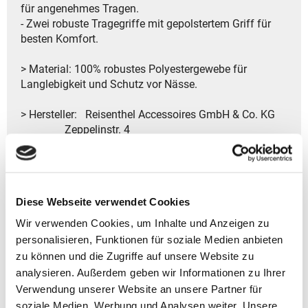
für angenehmes Tragen.
- Zwei robuste Tragegriffe mit gepolstertem Griff für
besten Komfort.
> Material: 100% robustes Polyestergewebe für
Langlebigkeit und Schutz vor Nässe.
> Hersteller: Reisenthel Accessoires GmbH & Co. KG
Zeppelinstr. 4
82205 Gilching
Deutschland
- Kontakt:
Tel.: +49 8105 772920
Diese Webseite verwendet Cookies
Fax: +49 8105 77292-920
E-Mail: service@reisenthel.com
Wir verwenden Cookies, um Inhalte und Anzeigen zu
personalisieren, Funktionen für soziale Medien anbieten
zu können und die Zugriffe auf unsere Website zu
analysieren. Außerdem geben wir Informationen zu Ihrer
Gutscheine bestellen
Verwendung unserer Website an unsere Partner für
soziale Medien, Werbung und Analysen weiter. Unsere