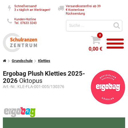
Schnellversand!
Versandkostenfrei ab 39
3 x täglich an Werktagen!
€
Kostenlose
Rücksendung
Kunden-Hotline
Tel. 07633 3243
0
0,00 €
Grundschule
Kletties
Ergobag Plush Kletties 2025-
2026
Oktopus
Art.-Nr.:
KLE-FLA-001-005/130376