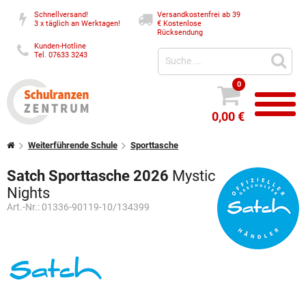
Schnellversand!
Versandkostenfrei ab 39
3 x täglich an Werktagen!
€
Kostenlose
Rücksendung
Kunden-Hotline
Tel. 07633 3243
0
0,00 €
Weiterführende Schule
Sporttasche
Satch Sporttasche 2026
Mystic
Nights
Art.-Nr.:
01336-90119-10/134399