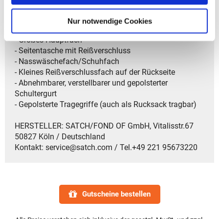
- Gewicht: 390 g
- Größe: 22 x 23 x 46 cm (HxBxT)
Nur notwendige Cookies
- Material: aus recycelten PET-Flaschen
- Großes Hauptfach
- Seitentasche mit Reißverschluss
- Nasswäschefach/Schuhfach
- Kleines Reißverschlussfach auf der Rückseite
- Abnehmbarer, verstellbarer und gepolsterter
Schultergurt
- Gepolsterte Tragegriffe (auch als Rucksack tragbar)
HERSTELLER: SATCH/FOND OF GmbH, Vitalisstr.67
50827 Köln / Deutschland
Kontakt: service@satch.com / Tel.+49 221 95673220
Gutscheine bestellen