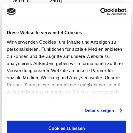
25.0 L L
390 g
Maße
22 x 23 x 46 cm
Material
Diese Webseite verwendet Cookies
100 % Polyester, recycelt
Wir verwenden Cookies, um Inhalte und Anzeigen zu
personalisieren, Funktionen für soziale Medien anbieten
zu können und die Zugriffe auf unsere Website zu
analysieren. Außerdem geben wir Informationen zu Ihrer
Verwendung unserer Website an unsere Partner für
soziale Medien, Werbung und Analysen weiter. Unsere
Partner führen diese Informationen möglicherweise mit
weiteren Daten zusammen, die Sie ihnen bereitgestellt
haben oder die sie im Rahmen Ihrer Nutzung der Dienste
gesammelt haben.
Details zeigen
Satch Zubehör
Artikelbeschreibung Satch Sporttasche
Cookies zulassen
- Volumen: 25 Liter