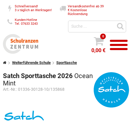
Schnellversand!
Versandkostenfrei ab 39
3 x täglich an Werktagen!
€
Kostenlose
Rücksendung
Kunden-Hotline
Tel. 07633 3243
0
0,00 €
Weiterführende Schule
Sporttasche
Satch Sporttasche 2026
Ocean
Mint
Art.-Nr.:
01336-30128-10/135868