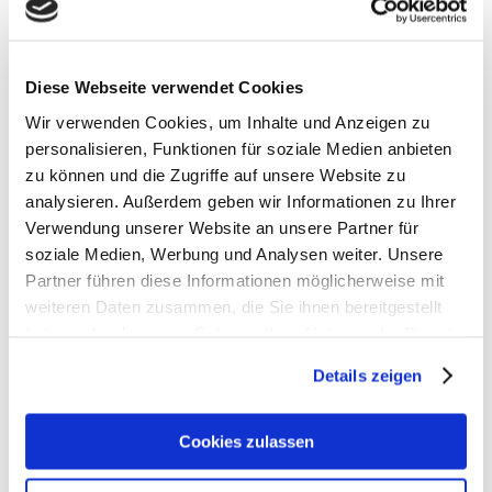
390 g
22 x 23 x 46 cm
Material
100 % Polyester, recycelt
Diese Webseite verwendet Cookies
Wir verwenden Cookies, um Inhalte und Anzeigen zu
personalisieren, Funktionen für soziale Medien anbieten
zu können und die Zugriffe auf unsere Website zu
analysieren. Außerdem geben wir Informationen zu Ihrer
Verwendung unserer Website an unsere Partner für
soziale Medien, Werbung und Analysen weiter. Unsere
Partner führen diese Informationen möglicherweise mit
weiteren Daten zusammen, die Sie ihnen bereitgestellt
haben oder die sie im Rahmen Ihrer Nutzung der Dienste
Satch Zubehör
gesammelt haben.
Details zeigen
Artikelbeschreibung Satch Sporttasche
- Volumen: 25 Liter
Cookies zulassen
- Gewicht: 390 g
- Größe: 22 x 23 x 46 cm (HxBxT)
- Material: aus recycelten PET-Flaschen